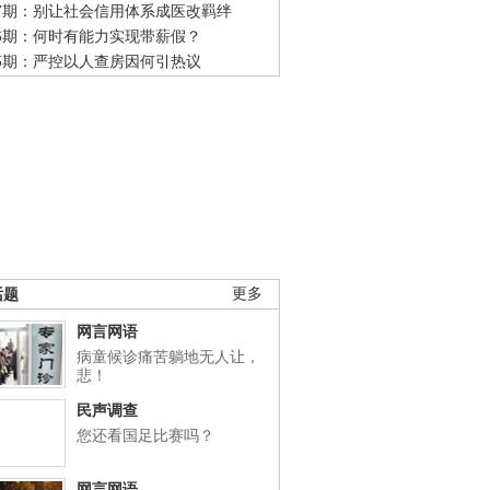
47期：别让社会信用体系成医改羁绊
46期：何时有能力实现带薪假？
45期：严控以人查房因何引热议
话题
更多
网言网语
病童候诊痛苦躺地无人让，
悲！
民声调查
您还看国足比赛吗？
网言网语