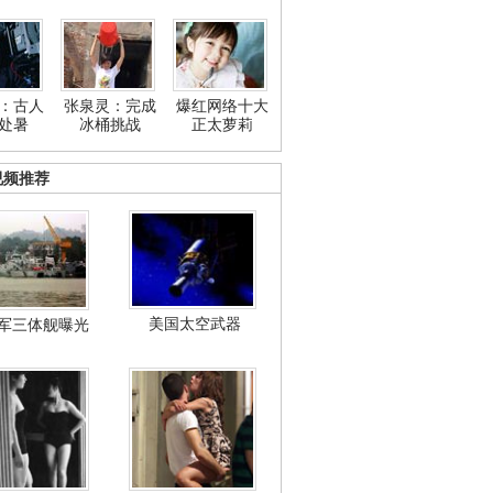
：古人
张泉灵：完成
爆红网络十大
处暑
冰桶挑战
正太萝莉
视频推荐
美国太空武器
军三体舰曝光