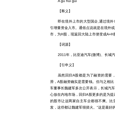
A gu hui gui
【释义】
即在境外上市的大型国企,通过境外市
引增量资金入市。通俗点说就是在境外或
市，为H股，现返回大陆上市便变成A+
【词源】
2011年，比亚迪汽车(微博)、长
【引申义】
虽然回归A股都是为了融资的需要
滑，A股融资确实是需要钱。但与之相比
车董事长魏建军多次公开表示，长城汽车
心放在内地市场，回归A股更多的是为提
的股市让这两家自主车企都很不爽。比
发，这些都让魏建军很搓火。“这是最好