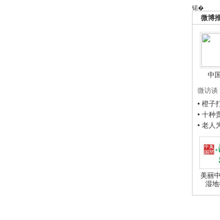
锘�
微博
中
微访谈
• 橙
• 十
• 老
美丽中
湿地