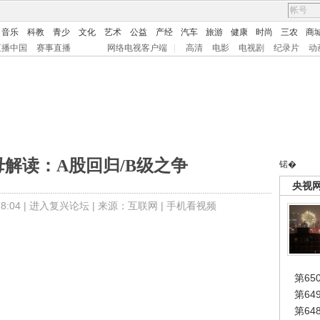
音乐
科教
青少
文化
艺术
公益
产经
汽车
旅游
健康
时尚
三农
商
直播中国
赛事直播
网络电视客户端
|
高清
电影
电视剧
纪录片
动
字母解读：A股回归/B级之争
锘�
央视
:04 |
进入复兴论坛
| 来源：互联网 |
手机看视频
第65
第6
第6