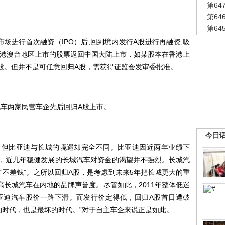
第6
第6
第6
场进行首次融资（IPO）后,回到境内发行A股进行再融资,吸
港澳台地区上市的股票返回中国大陆上市，如某股本在香港上
H股。但并不是可任意回归A股，需获得证监会发审委批准。
城汽车两家民营车企先后回归A股上市。
今日
，但比亚迪与长城的境遇却完全不同。比亚迪因近两年业绩下
，近几年稳健发展的长城汽车对资金的渴望并不强烈。长城汽
“不差钱”。之所以回归A股，是考虑到未来5年把长城更大的重
高长城汽车在内地的品牌声誉度。尽管如此，2011年整体低迷
亚迪汽车股价一路下滑。而发行价定得低，回归A股首日遭破
的时代，也是最坏的时代。”对于自主车企来说正是如此。