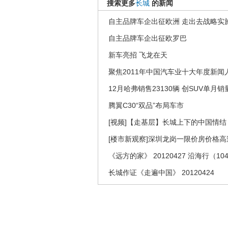
搜索更多
长城
的新闻
自主品牌车企出征欧洲 走出去战略实
自主品牌车企出征欧罗巴
新车亮招 飞龙在天
聚焦2011年中国汽车业十大年度新闻
12月哈弗销售23130辆 创SUV单月
腾翼C30“双品”布局车市
[视频]【走基层】长城上下的中国情结
[楼市新观察]深圳龙岗一限价房价格
《远方的家》 20120427 沿海行（10
长城作证《走遍中国》 20120424