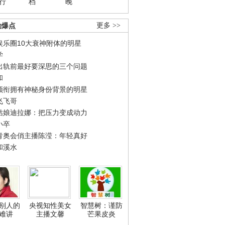
行
档
晚
劲爆点
更多 >>
娱乐圈10大衰神附体的明星
学
出轨前最好要深思的三个问题
和
领衔拥有神秘身份背景的明星
飞飞哥
姑娘迪拉娜：把压力变成动力
小卒
青奥会俏主播陈滢：年轻真好
和溪水
别人的
央视知性美女
智慧树：谨防
难讲
主播文馨
芒果皮炎