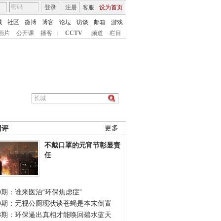
登录
注册
客服
设为首页
城
社区
微博
博客
论坛
访谈
邮箱
游戏
画片
公开课
播客
|
CCTV
频道
栏目
网评
更多
不戴口罩的元宵节彰显责
任
0期：谁来医治“环保焦虑症”
49期：无视公厕现状谈苍蝇是本末倒置
48期：环保逼出真相才能唤回碧水蓝天