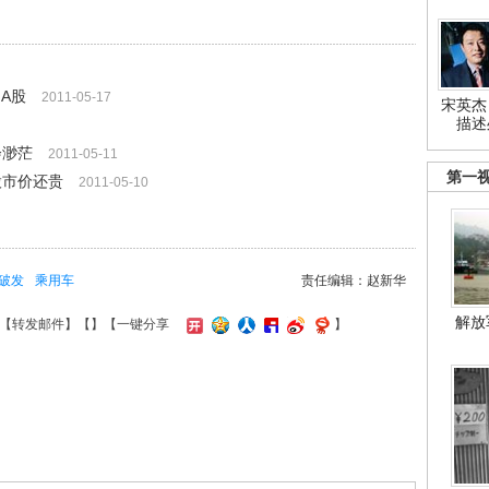
A股
2011-05-17
宋英杰
描述
会渺茫
2011-05-11
第一
股市价还贵
2011-05-10
破发
乘用车
责任编辑：赵新华
解放
【
转发邮件
】【
】
【一键分享
】