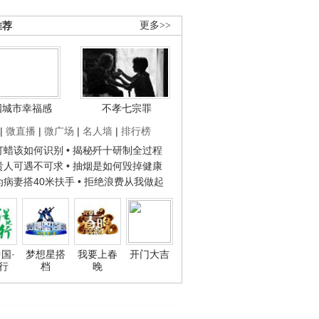
推荐
更多>>
国城市幸福感
不孝七宗罪
|
微直播
|
微广场
|
名人墙
|
排行榜
子打蜡该如何识别
• 揭秘歼十研制全过程
种贵人可遇不可求
• 抽烟是如何毁掉健康
人为病妻搭40米扶手
• 拒绝浪费从我做起
国·
梦想星搭
我要上春
开门大吉
行
档
晚