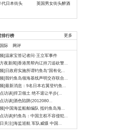
年代日本街头
英国男女街头醉酒
时排行榜
更多
国际
网评
视频]温家宝答记者问·王立军事件
东方夜新闻]香港黑帮内讧持刀追砍警...
视频]日政府实施所谓钓鱼岛“国有化...
视频]我钓鱼岛领海基线声明交存联合...
视频]最新消息：9名日本右翼登钓鱼...
焦点访谈]捍卫领土 绝不退让半步(...
点访谈]酒色陷阱(2012080...
视频]中国海监船舶编队 抵钓鱼岛海...
焦点访谈]钓鱼岛：中国主权不容侵犯...
今日关注]海监巡航 军队威慑 中国...