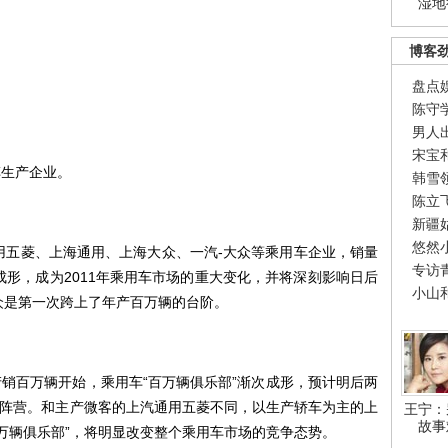
湿地
博客
盘点
陈守
男人
宋宝
车生产企业。
韩雪
陈立
新疆
悠然
通用五菱、上海通用、上海大众、一汽-大众等乘用车企业，销量
专访
步成形，成为2011年乘用车市场的重大变化，并将深刻影响日后
小山
众是第一次跨上了年产百万辆的台阶。
销百万辆开始，乘用车“百万辆俱乐部”渐次成形，预计明后两
阵营。和主产微客的上汽通用五菱不同，以生产轿车为主的上
王宁：
故事
百万辆俱乐部”，将明显改变整个乘用车市场的竞争态势。