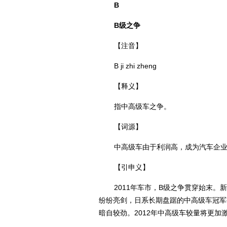
B
B级之争
【注音】
B ji zhi zheng
【释义】
指中高级车之争。
【词源】
中高级车由于利润高，成为汽车企
【引申义】
2011年车市，B级之争贯穿始末
纷纷亮剑，日系长期盘踞的中高级车冠军
暗自较劲。2012年中高级车较量将更加