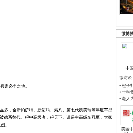
微博
中
微访谈
• 橙
业兵家必争之地。
• 十
• 老
。新品多，全新帕萨特、新迈腾、索八、第七代凯美瑞等年度车型
被德系替代。得中高级者，得天下。谁是中高级车冠军，大家
激烈。
美丽中