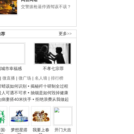
交警拔枪逼停酒驾该不该？
推荐
更多>>
国城市幸福感
不孝七宗罪
|
微直播
|
微广场
|
名人墙
|
排行榜
子打蜡该如何识别
• 揭秘歼十研制全过程
种贵人可遇不可求
• 抽烟是如何毁掉健康
人为病妻搭40米扶手
• 拒绝浪费从我做起
国·
梦想星搭
我要上春
开门大吉