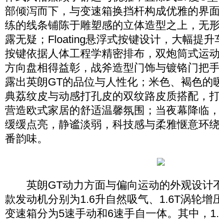
部倾泻而下，与变速箱换挡杆构成优雅的界
练的线条铺陈于雕塑感的立体造型之上，无
露无疑；Floating悬浮式按键设计，大幅提
按键依据人体工程学精密排布，双炮筒式运
方向盘相得益彰，战斧造型门饰与镀铬门把
露出英朗GT的品位与人性化；米色、褐色的
典荔纹皮与动感打孔皮的双纹路皮质搭配，
营造欧式家居的舒适温馨氛围；当夜幕降临，IC
缓缓点亮，静谧淡弱，科技感与柔雅惬意环
番韵味。
英朗GT动力方面与偏向运动的外观设计
款发动机分别为1.6升自然吸气、1.6T涡轮增
变速箱分为5速手动和6速手自一体。其中，1.