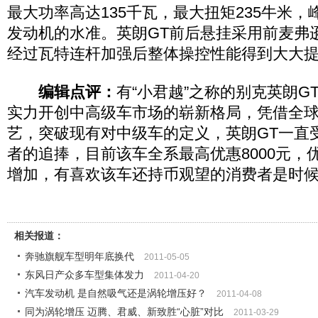
最大功率高达135千瓦，最大扭矩235牛米，峰
发动机的水准。英朗GT前后悬挂采用前麦弗
经过瓦特连杆加强后整体操控性能得到大大
编辑点评：
有“小君越”之称的别克英朗G
实力开创中高级车市场的崭新格局，凭借全
艺，突破现有对中级车的定义，英朗GT一直
者的追捧，目前该车全系最高优惠8000元，
增加，有喜欢该车还持币观望的消费者是时
相关报道：
奔驰旗舰车型明年底换代
2011-05-05
东风日产众多车型集体发力
2011-04-20
汽车发动机 是自然吸气还是涡轮增压好？
2011-04-08
同为涡轮增压 迈腾、君威、新致胜“心脏”对比
2011-03-29