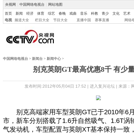
央视网
|
中国网络电视台
|
网站地图
首页
新闻
经济
体育
综艺
春晚
戏曲
音乐
科教
青少
文化
艺术
电视
频道大全
栏目大全
节目大全
直播中国
赛事直播
网络
中国网络电视台
>
新闻台
>
新闻中心
>
别克英朗GT最高优惠8千 有少
发布时间:2012年05月04日 17:52 |
进入复兴论坛
| 来源：
别克高端家用车型英朗GT已于2010年6月
市，新车分别搭载了1.6升自然吸气、1.6T涡
气发动机，车型配置与英朗XT基本保持一致，售