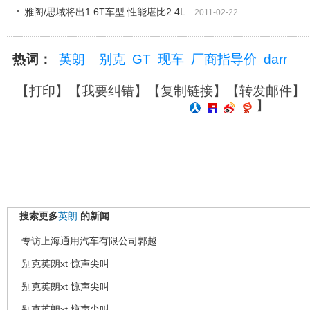
雅阁/思域将出1.6T车型 性能堪比2.4L
2011-02-22
热词：
英朗
别克
GT
现车
厂商指导价
darr
【
打印
】【
我要纠错
】【
复制链接
】【
转发邮件
】
】
搜索更多
英朗
的新闻
专访上海通用汽车有限公司郭越
别克英朗xt 惊声尖叫
别克英朗xt 惊声尖叫
别克英朗xt 惊声尖叫