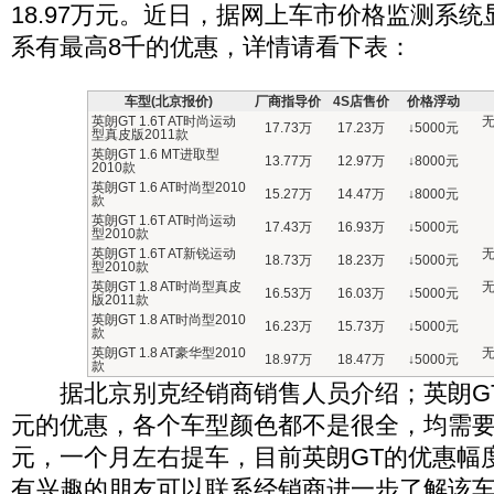
18.97万元。近日，据网上车市价格监测系统
系有最高8千的优惠，详情请看下表：
车型(北京报价)
厂商指导价
4S店售价
价格浮动
英朗GT 1.6T AT时尚运动
无
17.73万
17.23万
↓
5000元
型真皮版2011款
英朗GT 1.6 MT进取型
13.77万
12.97万
↓
8000元
2010款
英朗GT 1.6 AT时尚型2010
15.27万
14.47万
↓
8000元
款
英朗GT 1.6T AT时尚运动
17.43万
16.93万
↓
5000元
型2010款
英朗GT 1.6T AT新锐运动
无
18.73万
18.23万
↓
5000元
型2010款
英朗GT 1.8 AT时尚型真皮
无
16.53万
16.03万
↓
5000元
版2011款
英朗GT 1.8 AT时尚型2010
16.23万
15.73万
↓
5000元
款
英朗GT 1.8 AT豪华型2010
无
18.97万
18.47万
↓
5000元
款
据北京别克经销商销售人员介绍；英朗GT全
元的优惠，各个车型颜色都不是很全，均需要预
元，一个月左右提车，目前英朗GT的优惠幅
有兴趣的朋友可以联系经销商进一步了解该