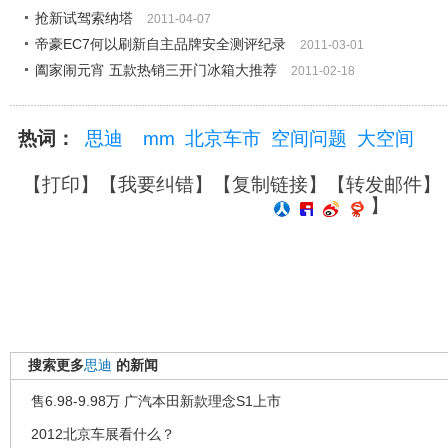
抢新试驾索纳塔
2011-04-07
帝豪EC7何以刷新自主品牌安全测评纪录
2011-03-01
阖家闹元宵 五款热销三开门冰箱大推荐
2011-02-18
热词：
思迪
mm
北京车市
空间问题
大空间
【
打印
】【
我要纠错
】【
复制链接
】【
转发邮件
】
】
搜索更多
思迪
的新闻
售6.98-9.98万 广汽本田新款理念S1上市
2012北京车展看什么？