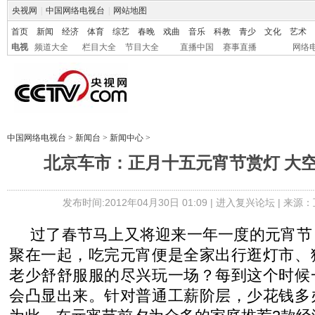
央视网
|
中国网络电视台
|
网站地图
首页
新闻
经济
体育
综艺
春晚
戏曲
音乐
科教
青少
文化
艺术
电视
频道大全
栏目大全
节目大全
直播中国
赛事直播
网络
中国网络电视台
>
新闻台
>
新闻中心
>
北京车市：正月十五元宵节赏灯 大
发布时间:2012年04月30日 01:09 |
进入复兴论坛
| 来源：
过了春节马上又将迎来一年一度的元宵节
聚在一起，吃完元宵便是全家出行逛灯市、
老少舒舒服服的尽兴玩一场？每到这个时候
会凸显出来。针对普通工薪阶层，少花钱多