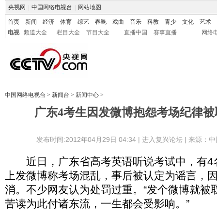
央视网
|
中国网络电视台
|
网站地图
首页
新闻
经济
体育
综艺
春晚
戏曲
音乐
科教
青少
文化
艺术
电视
频道大全
栏目大全
节目大全
直播中国
赛事直播
网络
中国网络电视台
>
新闻台
>
新闻中心
>
广东4考生因发微博抱怨考场纪律被
发布时间:2012年04月29日 04:34 |
进入复兴论坛
| 来源：中
近日，广东省高考英语听说考试中，有4
上发微博称考场混乱，事后被认定为谣言，
消。不少网友认为处罚过重。“发个微博就被
苦读为此付诸东流，一生都会受影响。”