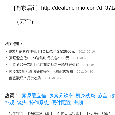
[商家店铺] http://dealer.cnmo.com/d_371
（万宇）
相关报道：
800万像素旗舰机 HTC EVO 4G仅2800元
2011-05-16
索尼爱立信LT15i智能时尚机售4080元
2011-05-16
中联通联合7家手机厂商启动新一轮终端促销
2011-04-30
索爱3款新机谍照提前曝光 下周正式发布
2011-04-30
便宜数码产品怎么淘
2011-04-27
热词：
索尼爱立信
像素分辨率
机身线条
崩盘
改
外观
镜头
操作系统
硬件配置
主频
【
打印
】【
我要纠错
】【
复制链接
】【
转发邮件
】