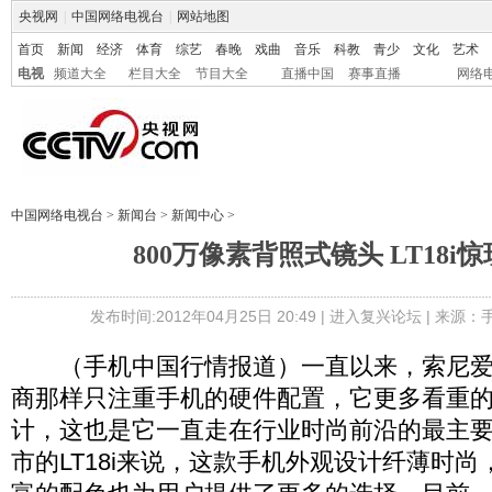
央视网
|
中国网络电视台
|
网站地图
首页
新闻
经济
体育
综艺
春晚
戏曲
音乐
科教
青少
文化
艺术
电视
频道大全
栏目大全
节目大全
直播中国
赛事直播
网络
中国网络电视台
>
新闻台
>
新闻中心
>
800万像素背照式镜头 LT18i
发布时间:2012年04月25日 20:49 |
进入复兴论坛
| 来源：
（手机中国行情报道）一直以来，索尼爱
商那样只注重手机的硬件配置，它更多看重
计，这也是它一直走在行业时尚前沿的最主
市的LT18i来说，这款手机外观设计纤薄时