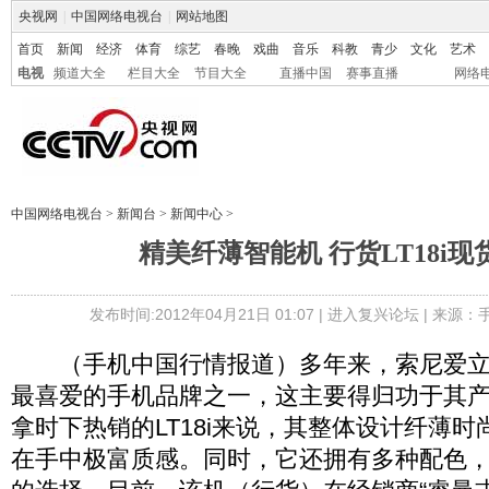
央视网
|
中国网络电视台
|
网站地图
首页
新闻
经济
体育
综艺
春晚
戏曲
音乐
科教
青少
文化
艺术
电视
频道大全
栏目大全
节目大全
直播中国
赛事直播
网络
中国网络电视台
>
新闻台
>
新闻中心
>
精美纤薄智能机 行货LT18i
发布时间:2012年04月21日 01:07 |
进入复兴论坛
| 来源：
（手机中国行情报道）多年来，索尼爱立
最喜爱的手机品牌之一，这主要得归功于其
拿时下热销的LT18i来说，其整体设计纤薄
在手中极富质感。同时，它还拥有多种配色