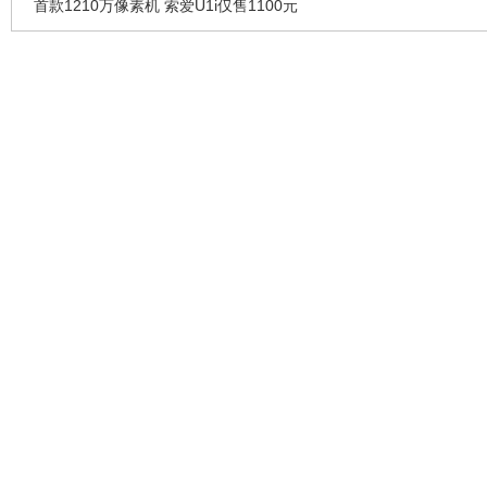
首款1210万像素机 索爱U1i仅售1100元