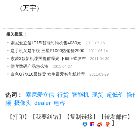
（万宇）
相关报道：
索尼爱立信LT15i智能时尚机售4080元
2011-05-16
是手机又是平板 三星P1000热销价2900
2011-05-14
索爱3款新机谍照提前曝光 下周正式发布
2011-04-30
便宜数码产品怎么淘
2011-04-27
白色G7/X10最好卖 女生最爱智能机推荐
2011-03-29
热词：
索尼爱立信
行货
智能机
现货
超低价
操
频
摄像头
dealer
电容
【
打印
】【
我要纠错
】【
复制链接
】【
转发邮件
】
】