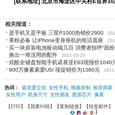
[联系地址] 北京市海淀区中关村E世界10层
相关报道：
是手机又是平板 三星P1000热销价2900
201
果粉必备 让iPhone变身座机的电话底座
201
买一块原装电池板动辄几百 消费者惊呼“面粉
换出一堆没用的配件
2011-03-25
炫酷全键盘智能手机诺基亚E63现报价1040
800万像素索爱U5I 现促销价为1380元
2011
热词：
索尼爱立信
女性手机
视频录制
推荐商家
女性用户
机身尺寸
女性朋友
图形芯片
像素
【
打印
】【
我要纠错
】【
复制链接
】【
转发邮件
】
】