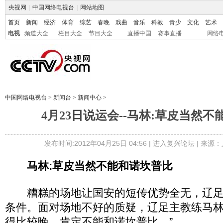
央视网
|
中国网络电视台
|
网站地图
首页
新闻
经济
体育
综艺
春晚
戏曲
音乐
科教
青少
文化
艺术
电视
频道大全
栏目大全
节目大全
直播中国
赛事直播
网络
中国网络电视台
>
新闻台
>
新闻中心
>
4月23日说运会--马林:草皮当然
发布时间:2012年04月25日 04:56 |
进入复兴论坛
| 来源：
马林:草皮当然不能和诺坎普比
糟糕的场地让国安的短传优势全无，辽足
条件。面对场地不好的质疑，辽足主教练马林
得比较晚，肯定不能和诺坎普比。”……