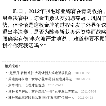
昨日，2012年羽毛球亚锦赛在青岛收拍，
男单决赛中，陈金击败队友如愿夺冠，巩固
势。但恰恰是这枚金牌的过程引发了外界争
退出半决赛，是否为陈金斩获奥运资格而战略
腰确实有伤”李永波严肃地说，“难道非要不
拼个你死我活吗？”
相关报道：
“超级丹”轻松首胜 大赛让新人难逢登场机会
2011-05-22
苏迪曼杯前瞻：女单小花争霸 陈金意外落选
2011-05-19
京华时报：心理才是首选
2011-05-17
苏杯名单解读：林丹连续"一哥" 女单派世界前三
2011-05-08
林丹苦战三局险胜队友 国羽“五虎将”仅剩一人
2011-04-23