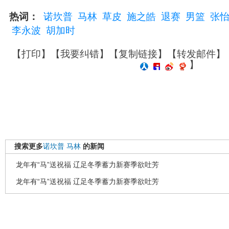
热词：
诺坎普
马林
草皮
施之皓
退赛
男篮
张
李永波
胡加时
【
打印
】【
我要纠错
】【
复制链接
】【
转发邮件
】
】
搜索更多
诺坎普
马林
的新闻
龙年有“马”送祝福 辽足冬季蓄力新赛季欲吐芳
龙年有“马”送祝福 辽足冬季蓄力新赛季欲吐芳