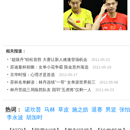
相关报道：
“超级丹”轻松首胜 大赛让新人难逢登场机会
2011-05-22
苏迪曼杯前瞻：女单小花争霸 陈金意外落选
2011-05-19
京华时报：心理才是首选
2011-05-17
苏杯名单解读：林丹连续"一哥" 女单派世界前三
2011-05-08
林丹苦战三局险胜队友 国羽“五虎将”仅剩一人
2011-04-23
热词：
诺坎普
马林
草皮
施之皓
退赛
男篮
张
李永波
胡加时