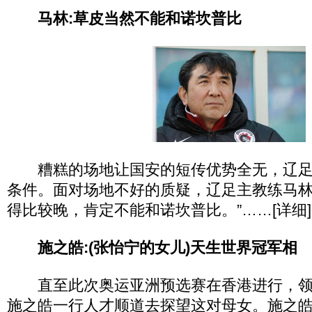
马林:草皮当然不能和诺坎普比
糟糕的场地让国安的短传优势全无，辽足
条件。面对场地不好的质疑，辽足主教练马林
得比较晚，肯定不能和诺坎普比。”……[详细]
施之皓:(张怡宁的女儿)天生世界冠军相
直至此次奥运亚洲预选赛在香港进行，领
施之皓一行人才顺道去探望这对母女。施之皓