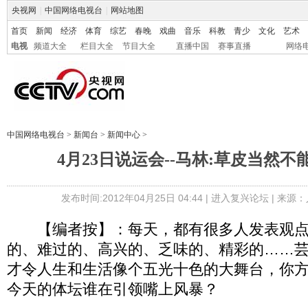
央视网
|
中国网络电视台
|
网站地图
首页
新闻
经济
体育
综艺
春晚
戏曲
音乐
科教
青少
文化
艺术
电视
频道大全
栏目大全
节目大全
直播中国
赛事直播
网络
中国网络电视台
>
新闻台
>
新闻中心
>
4月23日说运会--马林:草皮当然
发布时间:2012年04月25日 04:44 |
进入复兴论坛
| 来源：
【编者按】：每天，都有很多人发表观点
的、难过的、高兴的、乏味的、精彩的……
才令人生和生活像个五光十色的大舞台，你
今天的体坛谁在引领嘴上风暴？