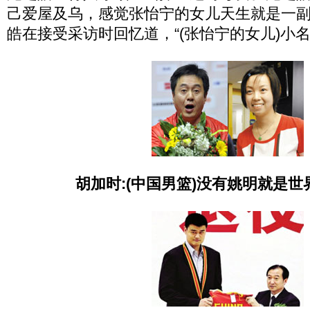
己爱屋及乌，感觉张怡宁的女儿天生就是一副
皓在接受采访时回忆道，“(张怡宁的女儿)小名
胡加时:(中国男篮)没有姚明就是