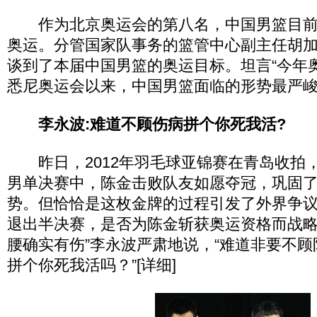
作为北京奥运会的第八名，中国男篮目前
奥运。分管国家队事务的篮管中心副主任胡
谈到了本届中国男篮的奥运目标。坦言“今年奥
悉尼奥运会以来，中国男篮面临的形势最严峻。
李永波:难道不顾伤病拼个你死我活?
昨日，2012年羽毛球亚锦赛在青岛收拍，
男单决赛中，陈金击败队友如愿夺冠，巩固
势。但恰恰是这枚金牌的过程引发了外界争
退出半决赛，是否为陈金斩获奥运资格而战略
腰确实有伤”李永波严肃地说，“难道非要不
拼个你死我活吗？”[详细]