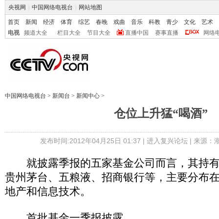
央视网
|
中国网络电视台
|
网站地图
首页
新闻
经济
体育
综艺
春晚
戏曲
音乐
科教
青少
文化
艺术
电视
频道大全
栏目大全
节目大全
直播中国
赛事直播
网络
中国网络电视台
>
新闻台
>
新闻中心
>
仓位上升猛“喝酒”
发布时间:2012年04月25日 01:37 |
进入复兴论坛
| 来源：
就披露季报的五家基金公司而言，其持有
贵州茅台、五粮液、招商银行等，主要分布
地产和信息技术。
首批基金一季报披露