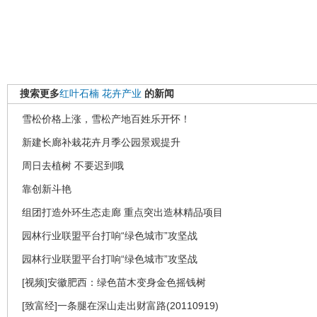
搜索更多
红叶石楠
花卉产业
的新闻
雪松价格上涨，雪松产地百姓乐开怀！
新建长廊补栽花卉月季公园景观提升
周日去植树 不要迟到哦
靠创新斗艳
组团打造外环生态走廊 重点突出造林精品项目
园林行业联盟平台打响“绿色城市”攻坚战
园林行业联盟平台打响“绿色城市”攻坚战
[视频]安徽肥西：绿色苗木变身金色摇钱树
[致富经]一条腿在深山走出财富路(20110919)