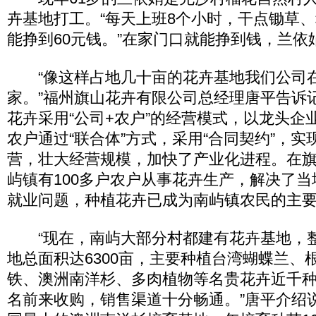
卉基地打工。“每天上班8个小时，干点锄草
能挣到60元钱。”在家门口就能挣到钱，兰依
“像这样占地几十亩的花卉基地我们公司在
家。”福州旗山花卉有限公司总经理唐平告诉
花卉采用“公司+农户”的经营模式，以龙头企
农户通过“联合体”方式，采用“合同契约”，
营，壮大经营规模，加快了产业化进程。在
屿镇有100多户农户从事花卉生产，解决了当地
就业问题，种植花卉已成为南屿镇农民的主
“现在，南屿大部分村都建有花卉基地，
地总面积达6300亩，主要种植台湾蝴蝶兰、
铁、澳洲南洋杉、多肉植物等名贵花卉近千
名前来收购，销售渠道十分畅通。”唐平介绍