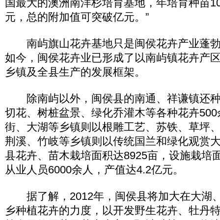
国最大的澳洲南洋杉培育基地，年培育种苗1
元，总的附加值可突破亿元。”
南屿旗山花卉基地只是闽侯花卉产业蓬勃
如今，闽侯花卉业已形成了以南屿镇花卉产
乡镇及全县生产的发展框架。
除南屿以外，闽侯县的南通、祥谦镇还种
切花、树桩盆景、绿化乔灌木等各种花卉50
街、大湖等乡镇则以根雕工艺、苏铁、草坪
荆溪、竹岐等乡镇则以传统国兰和绿化观赏
县花卉、苗木栽培面积达8925亩，设施栽培面
从业人员6000余人，产值达4.2亿元。
据了解，2012年，闽侯县将加大在大湖
乡种植花卉的力度，以开发野生花卉、牡丹