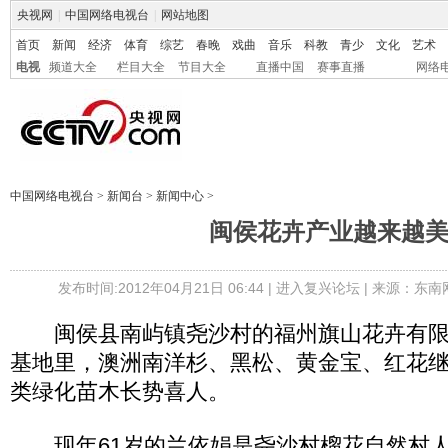
央视网
|
中国网络电视台
|
网站地图
首页
新闻
经济
体育
综艺
春晚
戏曲
音乐
科教
青少
文化
艺术
电视
频道大全
栏目大全
节目大全
直播中国
赛事直播
网络
中国网络电视台
>
新闻台
>
新闻中心
>
闽侯花卉产业越来越
发布时间:2012年04月21日 06:44 |
进入复兴论坛
| 来源：东南
闽侯县南屿镇尧沙村的福州旗山花卉有限
基地里，澳洲南洋杉、黑松、黄金宝、红花
类绿化苗木长势喜人。
现年61岁的兰依娟是尧沙村榴花自然村人