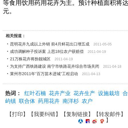
等食用饮用药用花卉为主。预计种植面积将达1
元。
相关报道：
昆明花卉九成以上外销 前4月鲜花出口增五成
2011-05-05
成功调解种子投诉案 上思18位农户获赔偿
2011-04-19
21万株花卉将扮靓城区
2011-04-19
为支持广西铁路建设 南宁市铁路花卉综合市场关闭
2011-04-18
莱州市2011年“百万苗木进城”工程启动
2011-04-13
热词：
红叶石楠
花卉产业
花卉生产
设施栽培
合
屿镇
联合体
药用花卉
南洋杉
农户
【
打印
】【
我要纠错
】【
复制链接
】【
转发邮件
】
】