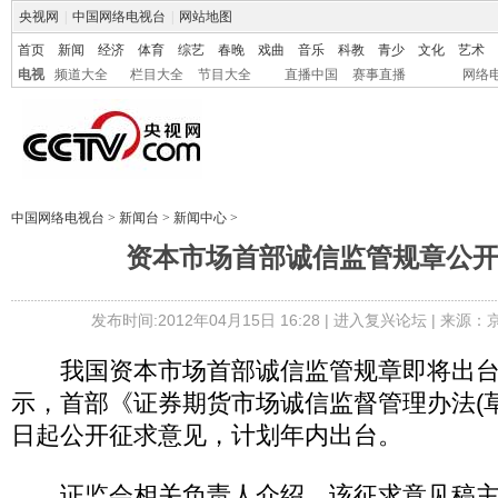
央视网
|
中国网络电视台
|
网站地图
首页
新闻
经济
体育
综艺
春晚
戏曲
音乐
科教
青少
文化
艺术
电视
频道大全
栏目大全
节目大全
直播中国
赛事直播
网络
中国网络电视台
>
新闻台
>
新闻中心
>
资本市场首部诚信监管规章公
发布时间:2012年04月15日 16:28 |
进入复兴论坛
| 来源：
我国资本市场首部诚信监管规章即将出台
示，首部《证券期货市场诚信监督管理办法(
日起公开征求意见，计划年内出台。
证监会相关负责人介绍，该征求意见稿主