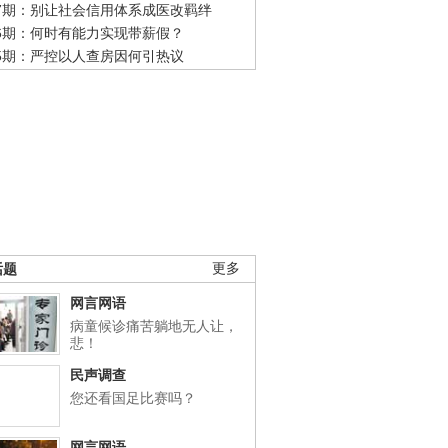
47期：别让社会信用体系成医改羁绊
46期：何时有能力实现带薪假？
45期：严控以人查房因何引热议
话题
更多
网言网语
病童候诊痛苦躺地无人让，
悲！
民声调查
您还看国足比赛吗？
网言网语