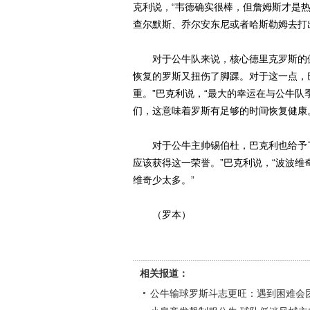
克利说，“韦德确实很棒，但詹姆斯才是
查尔默斯、乔尔安东尼或者哈斯勒姆去打
对于公牛队来说，核心德里克罗斯的健
恢复的罗斯又扭伤了脚踝。对于这一点，
重。”巴克利说，“最大的幸运在与公牛
们，这意味着罗斯有足够的时间恢复健康
对于公牛主帅锡伯杜，巴克利也给予了
应该获得这一荣誉。”巴克利说，“波波
维奇少太多。”
（罗本）
相关报道：
公牛输球罗斯斗志更旺：遇到困难会