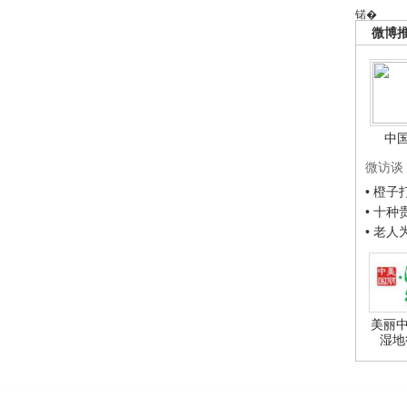
锘�
微博
中
微访谈
• 橙
• 十
• 老
美丽中
湿地