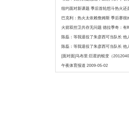
纽约面对新课题 季后首轮想斗热火还
巴克利：热火太依赖詹姆斯 季后赛很
火箭双控卫共存无问题 德拉季奇：有
陈磊：等我退役了朱彦西可当队长 他
陈磊：等我退役了朱彦西可当队长 他
[面对面]马布里:巨星的蜕变（201204
午夜体育报道 2009-05-02