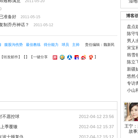
帅难称满意
湿地
2011-05-20
0
博客
已准备好
2011-05-15
斯复制乔丹神话？
2011-05-12
盘点
陈守
男人
姆
腹股沟伤势
最佳教练
得分能力
球员
主帅
责任编辑：魏新民
宋宝
韩雪
【
转发邮件
】【
】
【一键分享
】
陈立
新疆
悠然
专访
小山
时不愿控球
2012-04-12 23:56
王宁：
蹈上季覆辙
2012-04-12 15:37
故事
在波士顿复仇
2012-04-12 15:12