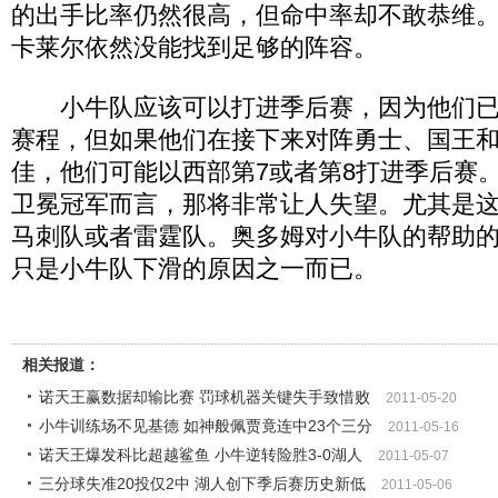
的出手比率仍然很高，但命中率却不敢恭维
卡莱尔依然没能找到足够的阵容。
小牛队应该可以打进季后赛，因为他们已
赛程，但如果他们在接下来对阵勇士、国王
佳，他们可能以西部第7或者第8打进季后赛
卫冕冠军而言，那将非常让人失望。尤其是
马刺队或者雷霆队。奥多姆对小牛队的帮助
只是小牛队下滑的原因之一而已。
相关报道：
诺天王赢数据却输比赛 罚球机器关键失手致惜败
2011-05-20
小牛训练场不见基德 如神般佩贾竟连中23个三分
2011-05-16
诺天王爆发科比超越鲨鱼 小牛逆转险胜3-0湖人
2011-05-07
三分球失准20投仅2中 湖人创下季后赛历史新低
2011-05-06