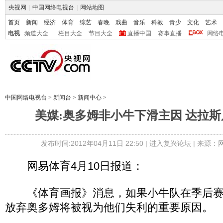
央视网
|
中国网络电视台
|
网站地图
首页
新闻
经济
体育
综艺
春晚
戏曲
音乐
科教
青少
文化
艺术
电视
频道大全
栏目大全
节目大全
直播中国
赛事直播
网络
中国网络电视台
>
新闻台
>
新闻中心
>
美媒:奥多姆非小牛下滑主因 达拉
发布时间:2012年04月11日 22:50 |
进入复兴论坛
| 来源：
网易体育4月10日报道：
《体育画报》消息，如果小牛队在季后赛
放弃奥多姆将被视为他们失利的重要原因。