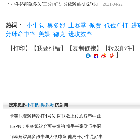
小牛还能飙多久"三分雨" 过分依赖跳投成软肋
2011-04-22
热词：
小牛队
奥多姆
上赛季
佩贾
低位单打
进
分球命中率
美媒
德克
进攻效率
【
打印
】【
我要纠错
】【
复制链接
】【
转发邮件
】
】
搜索更多
小牛队
奥多姆
的新闻
卡莱尔曝赖特改打4号位 阿联欲上位恐客串中锋
ESPN：奥多姆被弃可去纽约 携手书豪甜瓜争冠
阿泰建议奥多姆来湖人做球童:他离开小牛是好事