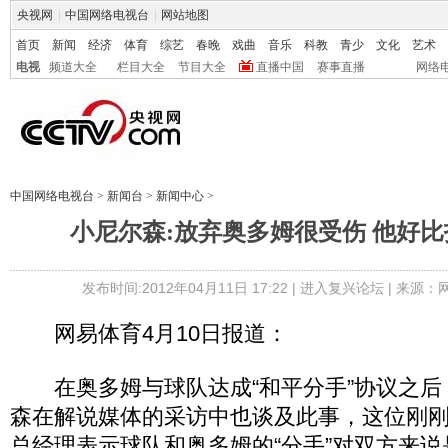
央视网
|
中国网络电视台
|
网站地图
首页
新闻
经济
体育
综艺
春晚
戏曲
音乐
科教
青少
文化
艺术
电视
频道大全
栏目大全
节目大全
直播中国
赛事直播
网络
中国网络电视台
>
新闻台
>
新闻中心
>
小尼尔森:放弃奥多姆很受伤 他好
发布时间:2012年04月11日 17:22 |
进入复兴论坛
| 来源：
网易体育4月10日报道：
在奥多姆与球队达成“和平分手”协议之后
森在解说媒体的采访中也谈及此事，这位刚
总经理表示球队和奥多姆的“分手”对双方来