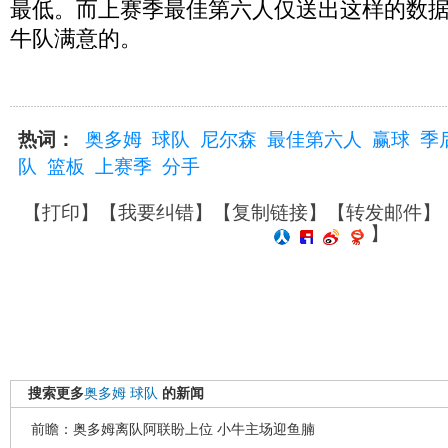
最低。而上赛季最佳第六人仅送出这样的数
牛队满意的。
热词：
奥多姆
球队
尼尔森
最佳第六人
赢球
季
队
篮板
上赛季
分手
【
打印
】【
我要纠错
】【
复制链接
】【
转发邮件
】
】
搜索更多
奥多姆
球队
的新闻
前瞻：奥多姆离队阿联盼上位 小牛主场迎鱼腩