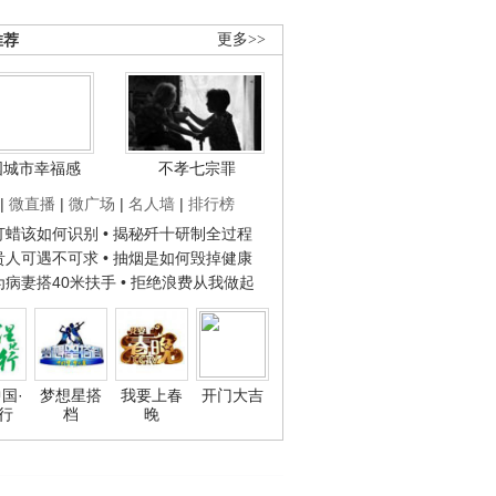
推荐
更多>>
国城市幸福感
不孝七宗罪
|
微直播
|
微广场
|
名人墙
|
排行榜
子打蜡该如何识别
• 揭秘歼十研制全过程
种贵人可遇不可求
• 抽烟是如何毁掉健康
人为病妻搭40米扶手
• 拒绝浪费从我做起
国·
梦想星搭
我要上春
开门大吉
行
档
晚