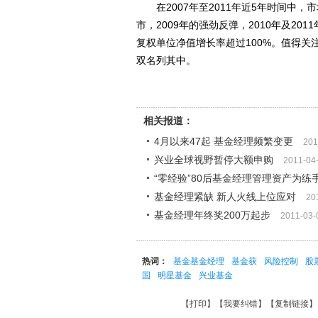
在2007年至2011年近5年时间中，市
市，2009年的强劲反弹，2010年及2
复权单位净值增长率超过100%。值得
双名列其中。
相关报道：
4月以来47起 基金经理频繁变更
201
兴业全球视野暂停大额申购
2011-04
“零经验”80后基金经理管理资产为练
基金经理紧缺 新人火线上位应对
20
基金经理年终奖200万起步
2011-03-
热词：
基金基金经理
基金获
风险控制
股
国
明星基金
兴业基金
【
打印
】【
我要纠错
】【
复制链接
】