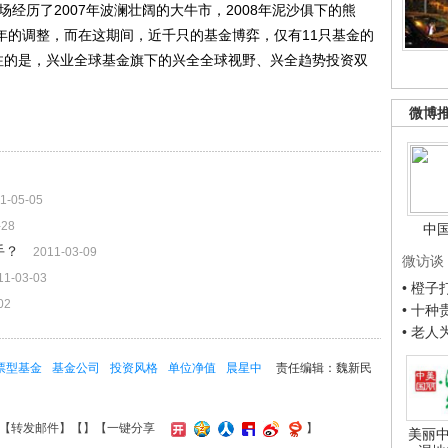
场经历了2007年波澜壮阔的大牛市，2008年泥沙俱下的熊
011年的调整，而在这期间，近千只的基金博弈，仅有11只基金的
关注的是，兴业全球基金旗下的兴全全球视野、兴全趋势投资双
微博
1-05-05
-28
中
手？
2011-03-09
微访谈
11-03-03
• 橙
02
• 十
• 老
票型基金
基金公司
投资风格
单位净值
晨星中
责任编辑：魏新民
【
转发邮件
】【
】
【一键分享
】
美丽中