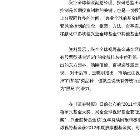
兴业全球基金副总经理、投研总监王晓
控制是长期投资制胜的关键，也是一切投
上分配同样多的时间。“兴业全球的基金
套风险控制的理念、框架、方法。而事实
移默化中影响着兴业全球基金中其他基金
资料显示，兴全全球视野基金基金经理
有股票型基金近5年的收益排名中位列第
出的东方园林、汤臣倍健、百视通等股票
现。 对于后市，王晓明指出，市场已由
择“白加黑”类品种，也就是说既有传统
为“黑马”的潜力。
在《证券时报》日前公布的“2011年
项单只基金大奖，兴全全球视野基金获“五
奖”，兴全趋势基金获“五年持续回报积极
球视野基金获2012年度股票型基金奖。可