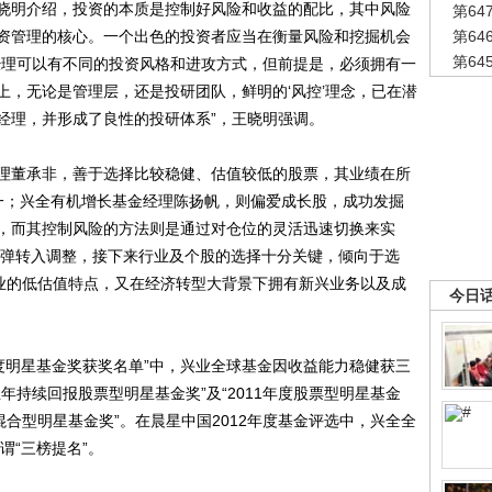
明介绍，投资的本质是控制好风险和收益的配比，其中风险
第6
资管理的核心。一个出色的投资者应当在衡量风险和挖掘机会
第6
第6
经理可以有不同的投资风格和进攻方式，但前提是，必须拥有一
上，无论是管理层，还是投研团队，鲜明的‘风控’理念，已在潜
经理，并形成了良性的投研体系”，王晓明强调。
董承非，善于选择比较稳健、估值较低的股票，其业绩在所
一；兴全有机增长基金经理陈扬帆，则偏爱成长股，成功发掘
，而其控制风险的方法则是通过对仓位的灵活迅速切换来实
反弹转入调整，接下来行业及个股的选择十分关键，倾向于选
行业的低估值特点，又在经济转型大背景下拥有新兴业务以及成
今日
度明星基金奖获奖名单”中，兴业全球基金因收益能力稳健获三
年持续回报股票型明星基金奖”及“2011年度股票型明星基金
混合型明星基金奖”。在晨星中国2012年度基金评选中，兴全全
谓“三榜提名”。