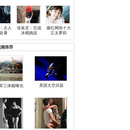
：古人
张泉灵：完成
爆红网络十大
处暑
冰桶挑战
正太萝莉
视频推荐
美国太空武器
军三体舰曝光