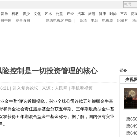
音乐
科教
青少
文化
艺术
公益
产经
汽车
旅游
健康
时尚
三农
商
直播中国
赛事直播
网络电视客户端
|
高清
电影
电视剧
纪录片
动
风险控制是一切投资管理的核心
锘�
央视
:21 |
进入复兴论坛
| 来源：人民网 |
手机看视频
业金牛奖”评选近期揭晓，兴业全球公司连续五年蝉联金牛基
野和兴全社会责任股票基金分获五年期、三年期股票型金牛基
双双获得五年期混合型金牛基金称号。据了解，国内仅有兴业
第65
号。
第6
第6