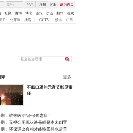
登录
注册
客服
设为首页
城
社区
微博
博客
论坛
访谈
邮箱
游戏
画片
公开课
播客
|
CCTV
频道
栏目
网评
更多
不戴口罩的元宵节彰显责
任
0期：谁来医治“环保焦虑症”
49期：无视公厕现状谈苍蝇是本末倒置
48期：环保逼出真相才能唤回碧水蓝天