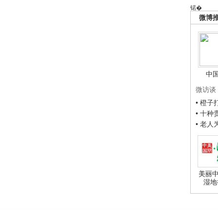
锘�
微博
中
微访谈
• 橙
• 十
• 老
美丽中
湿地