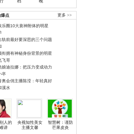
行
档
晚
劲爆点
更多 >>
娱乐圈10大衰神附体的明星
学
出轨前最好要深思的三个问题
和
领衔拥有神秘身份背景的明星
飞飞哥
姑娘迪拉娜：把压力变成动力
小卒
青奥会俏主播陈滢：年轻真好
和溪水
别人的
央视知性美女
智慧树：谨防
难讲
主播文馨
芒果皮炎