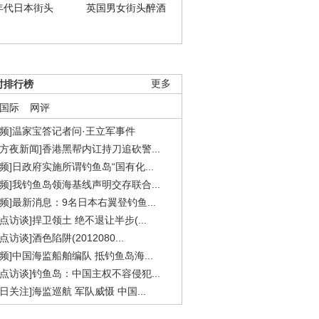
年代日本街头
英国男女街头醉酒
时排行榜
更多
国际
网评
视频]温家宝答记者问·王立军事件
东方夜新闻]香港黑帮内讧持刀追砍警...
视频]日政府实施所谓钓鱼岛“国有化...
视频]我钓鱼岛领海基线声明交存联合...
视频]最新消息：9名日本右翼登钓鱼...
焦点访谈]捍卫领土 绝不退让半步(...
点访谈]酒色陷阱(2012080...
视频]中国海监船舶编队 抵钓鱼岛海...
焦点访谈]钓鱼岛：中国主权不容侵犯...
今日关注]海监巡航 军队威慑 中国...