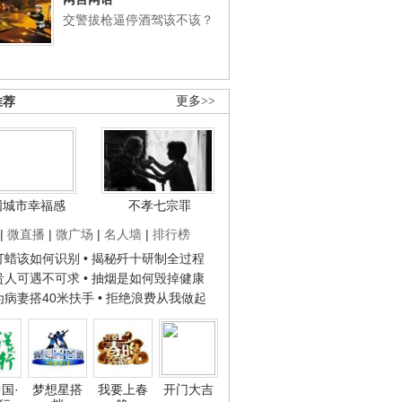
交警拔枪逼停酒驾该不该？
推荐
更多>>
国城市幸福感
不孝七宗罪
|
微直播
|
微广场
|
名人墙
|
排行榜
子打蜡该如何识别
• 揭秘歼十研制全过程
种贵人可遇不可求
• 抽烟是如何毁掉健康
人为病妻搭40米扶手
• 拒绝浪费从我做起
国·
梦想星搭
我要上春
开门大吉