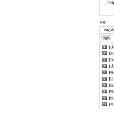
80
锘�
24小
国内
[
1
[
2
[
3
[
4
[
5
[
6
[焦
7
[
8
[
9
[
10