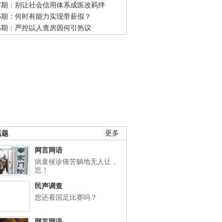
47期：别让社会信用体系成医改羁绊
46期：何时有能力实现带薪假？
45期：严控以人查房因何引热议
话题
更多
网言网语
病童候诊痛苦躺地无人让，
悲！
民声调查
您还看国足比赛吗？
网言网语