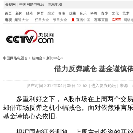
央视网
|
中国网络电视台
|
网站地图
首页
新闻
经济
体育
综艺
春晚
戏曲
音乐
科教
青少
文化
艺术
电视
频道大全
栏目大全
节目大全
直播中国
赛事直播
网络
中国网络电视台
>
新闻台
>
新闻中心
>
借力反弹减仓 基金谨慎
发布时间:2012年04月09日 12:53 |
进入复兴论坛
| 来源：
多重利好之下， A股市场在上周两个交易
却借市场反弹之机小幅减仓。面对依然难言
基金谨慎心态依旧。
根据国都证券测算，上周主动投资的开放