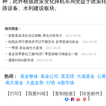
种，此外根据政策变化择机布局受益于政策
路设备、水利建设板块。
相关报道：
多数基金淡化仓位策略 调仓分歧加大
2011-05-06
短线反弹不要抢持币过节最安全 反弹是减仓机会
2011-04-30
一季度 基金减仓大盘涨
2011-04-26
基金首季爱化工懒"吃药" 季度策略与增减仓一致
2011-04-19
通胀纠结A股市场
2011-03-29
热词：
基金整体
基金公司
莫尼塔
大成基金
公募
南方基金
大盘走势
行情
A股市场
【
打印
】【
我要纠错
】【
复制链接
】【
转发邮件
】
】