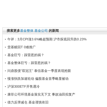
搜索更多
基金整体
基金公司
的新闻
午评：3月CPI涨3.6%略超预期 沪市探底回升跌0.23%
货基赎回T 0难推广
基金巨亏：踩雷惹的祸？
基金整体巨亏：踩雷惹的祸？
问鼎股债“双冠王” 泰信基金一季度表现抢眼
慢涨快跌加速轮动 偏股基金首季略显被动
沪深300ETF开售遇冷
康菲公司环境基金落实无下文 事故油田拟复产
借力反弹减仓 基金谨慎依旧