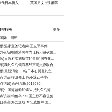
年代日本街头
英国男女街头醉酒
时排行榜
更多
国际
网评
视频]温家宝答记者问·王立军事件
东方夜新闻]香港黑帮内讧持刀追砍警...
视频]日政府实施所谓钓鱼岛“国有化...
视频]我钓鱼岛领海基线声明交存联合...
视频]最新消息：9名日本右翼登钓鱼...
焦点访谈]捍卫领土 绝不退让半步(...
点访谈]酒色陷阱(2012080...
视频]中国海监船舶编队 抵钓鱼岛海...
焦点访谈]钓鱼岛：中国主权不容侵犯...
今日关注]海监巡航 军队威慑 中国...