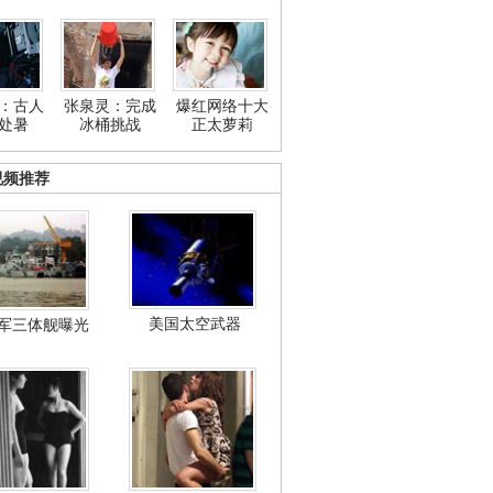
：古人
张泉灵：完成
爆红网络十大
处暑
冰桶挑战
正太萝莉
视频推荐
美国太空武器
军三体舰曝光