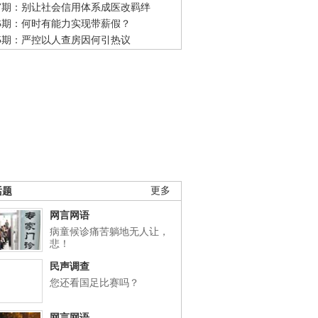
47期：别让社会信用体系成医改羁绊
46期：何时有能力实现带薪假？
45期：严控以人查房因何引热议
话题
更多
网言网语
病童候诊痛苦躺地无人让，
悲！
民声调查
您还看国足比赛吗？
网言网语