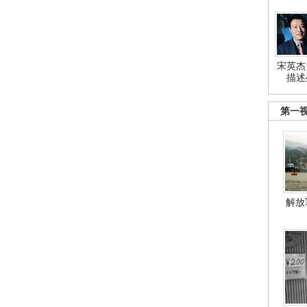
宋英杰
描述
第一
解放