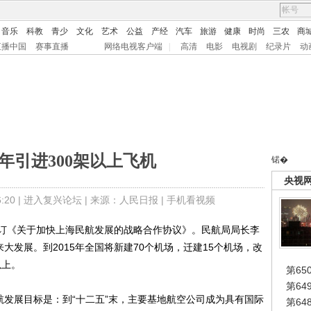
音乐
科教
青少
文化
艺术
公益
产经
汽车
旅游
健康
时尚
三农
商
直播中国
赛事直播
网络电视客户端
|
高清
电影
电视剧
纪录片
动
年引进300架以上飞机
锘�
央视
20 |
进入复兴论坛
| 来源：人民日报 |
手机看视频
《关于加快上海民航发展的战略合作协议》。民航局局长李
大发展。到2015年全国将新建70个机场，迁建15个机场，改
以上。
第65
第6
发展目标是：到“十二五”末，主要基地航空公司成为具有国际
第6