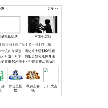
推荐
更多>>
国城市幸福感
不孝七宗罪
|
微直播
|
微广场
|
名人墙
|
排行榜
子打蜡该如何识别
• 揭秘歼十研制全过程
种贵人可遇不可求
• 抽烟是如何毁掉健康
人为病妻搭40米扶手
• 拒绝浪费从我做起
国·
梦想星搭
我要上春
开门大吉
行
档
晚