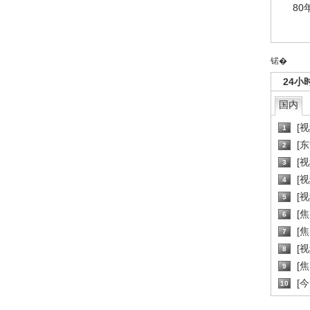
80
锘�
24小
国内
[
1
[
2
[
3
[
4
[
5
[
6
[焦
7
[
8
[
9
[
10