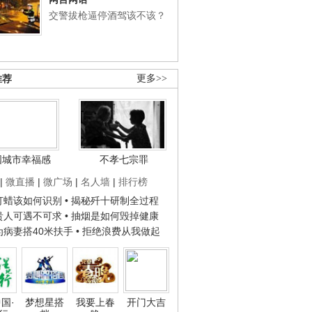
交警拔枪逼停酒驾该不该？
推荐
更多>>
国城市幸福感
不孝七宗罪
|
微直播
|
微广场
|
名人墙
|
排行榜
子打蜡该如何识别
• 揭秘歼十研制全过程
种贵人可遇不可求
• 抽烟是如何毁掉健康
人为病妻搭40米扶手
• 拒绝浪费从我做起
国·
梦想星搭
我要上春
开门大吉