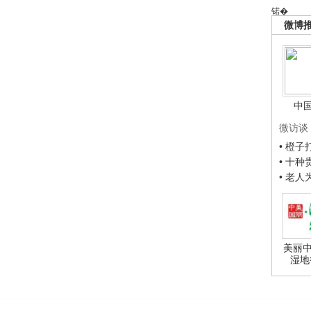
锘�
微博
中
微访谈
• 橙
• 十
• 老
美丽中
湿地