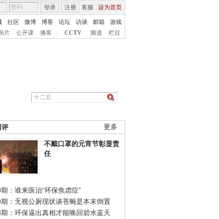
登录
注册
客服
设为首页
城
社区
微博
博客
论坛
访谈
邮箱
游戏
画片
公开课
播客
|
CCTV
频道
栏目
网评
更多
不戴口罩的元宵节彰显责
任
0期：谁来医治“环保焦虑症”
49期：无视公厕现状谈苍蝇是本末倒置
48期：环保逼出真相才能唤回碧水蓝天