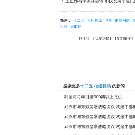
王正伟与李家祥会谈 加快发展宁夏民
热词：
十二五
枢纽机场
飞机
航空网络
机场
民航局
【
打印
】【
我要纠错
】【
复制链接
】
搜索更多
十二五
枢纽机场
的新闻
我国将每年引进300架以上飞机
武汉市与东航签署战略协议 构建中部
武汉市与东航签署战略协议 构建中部
武汉市与东航签署战略协议 构建中部