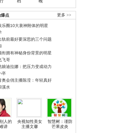
行
档
晚
劲爆点
更多 >>
娱乐圈10大衰神附体的明星
学
出轨前最好要深思的三个问题
和
领衔拥有神秘身份背景的明星
飞飞哥
姑娘迪拉娜：把压力变成动力
小卒
青奥会俏主播陈滢：年轻真好
和溪水
别人的
央视知性美女
智慧树：谨防
难讲
主播文馨
芒果皮炎