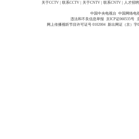
关于CCTV
|
联系CCTV
|
关于CNTV
|
联系CNTV
|
人才招聘
中国中央电视台 中国网络电
违法和不良信息举报
京ICP证060535号
网上传播视听节目许可证号 0102004
新出网证（京）字0