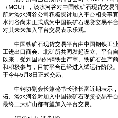
（MOU），淡水河谷对中国铁矿石现货交易
所对淡水河谷公司积极探讨加入平台相关事
水河谷尚未正式成为中国铁矿石现货交易平
对其未来加入平台交易表示乐观。
中国铁矿石现货交易平台由中国钢铁工业
工进出口商会、北矿所共同发起设立。平台自20
以来，受到国内外钢铁生产商、铁矿石生产
和积极参与，目前平台已经进入试运行阶段
于今年5月8日正式交易。
中钢协副会长兼秘书长张长富近期表示，
拓、淡水河谷对加入中国铁矿石现货交易平
最终三大矿山都有望加入平台交易。