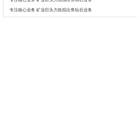
专注核心业务 矿业巨头力拓拟出售钻石业务