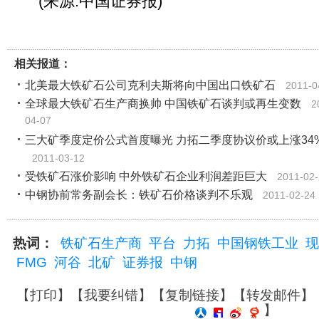
(来源:中国证券报)
相关报道：
北美最大铁矿石公司克利夫斯将向中国出口铁矿石
2011-0
全球最大铁矿石生产商换帅 中国铁矿石谈判或再生变数
2
04-07
三大矿季度定价公式首度曝光 力拓二季度协议价或上涨34
2011-03-12
受铁矿石涨价影响 中外铁矿石企业利润差距巨大
2011-02
中钢协前常务副会长：铁矿石价格谈判不乐观
2011-02-24
热词：
铁矿石生产商
平台
力拓
中国钢铁工业
现
FMG
河谷
北矿
证券报
中钢
【
打印
】【
我要纠错
】【
复制链接
】【
转发邮件
】
】