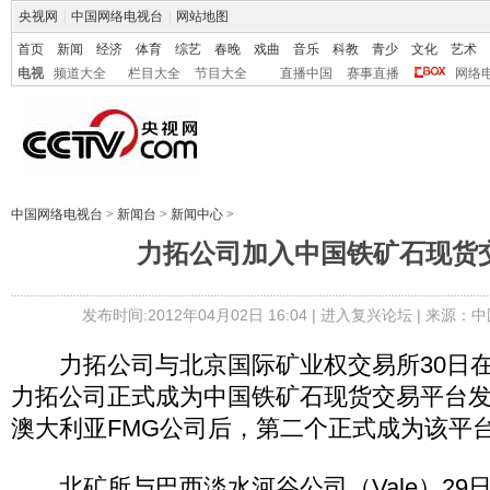
央视网
|
中国网络电视台
|
网站地图
首页
新闻
经济
体育
综艺
春晚
戏曲
音乐
科教
青少
文化
艺术
电视
频道大全
栏目大全
节目大全
直播中国
赛事直播
网络
中国网络电视台
>
新闻台
>
新闻中心
>
力拓公司加入中国铁矿石现货
发布时间:2012年04月02日 16:04 |
进入复兴论坛
| 来源：中
力拓公司与北京国际矿业权交易所30日在
力拓公司正式成为中国铁矿石现货交易平台
澳大利亚FMG公司后，第二个正式成为该平
北矿所与巴西淡水河谷公司（Vale）29