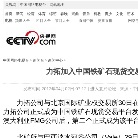
央视网
|
中国网络电视台
|
网站地图
首页
新闻
经济
体育
综艺
春晚
戏曲
音乐
科教
青少
文化
艺术
电视
频道大全
栏目大全
节目大全
直播中国
赛事直播
网络
中国网络电视台
>
新闻台
>
新闻中心
>
力拓加入中国铁矿石现货交
发布时间:2012年04月02日 07:12 |
进入复兴论坛
| 来源：中
力拓公司与北京国际矿业权交易所30日在
力拓公司正式成为中国铁矿石现货交易平台
澳大利亚FMG公司后，第二个正式成为该平
北矿所与巴西淡水河谷公司（Vale）29