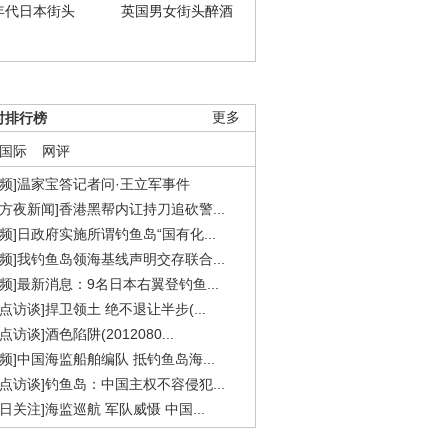
年代日本街头
英国男女街头醉酒
时排行榜
更多
国际
网评
视频]温家宝答记者问·王立军事件
东方夜新闻]香港黑帮内讧持刀追砍警...
视频]日政府实施所谓钓鱼岛“国有化...
视频]我钓鱼岛领海基线声明交存联合...
视频]最新消息：9名日本右翼登钓鱼...
焦点访谈]捍卫领土 绝不退让半步(...
点访谈]酒色陷阱(2012080...
视频]中国海监船舶编队 抵钓鱼岛海...
焦点访谈]钓鱼岛：中国主权不容侵犯...
今日关注]海监巡航 军队威慑 中国...