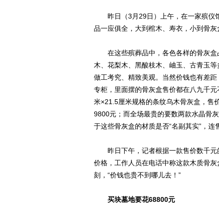
昨日（3月29日）上午，在一家殡仪
品一应俱全，大到棺木、寿衣，小到骨灰
在这些殡葬品中，各色各样的骨灰盒占
木、花梨木、黑酸枝木、岫玉、古青玉等
做工考究、精致美观。当然价钱也有差距
专柜，里面摆的骨灰盒售价都在八九千元不
米×21.5厘米规格的条纹乌木骨灰盒，售
9800元；而全场最贵的要数两款水晶骨
于这些骨灰盒的材质是否“名副其实”，连
昨日下午，记者根据一款售价数千元的
价格，工作人员在电话中称这款木质骨灰
刻，“价钱也贵不到哪儿去！”
买块墓地要花68800元