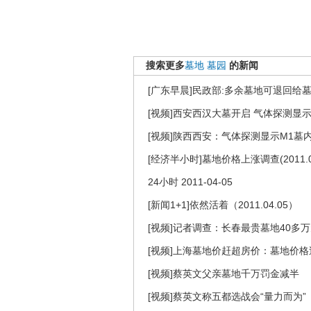
搜索更多
墓地
墓园
的新闻
[广东早晨]民政部:多余墓地可退回给
[视频]西安西汉大墓开启 气体探测显
[视频]陕西西安：气体探测显示M1墓
[经济半小时]墓地价格上涨调查(2011.04
24小时 2011-04-05
[新闻1+1]依然活着（2011.04.05）
[视频]记者调查：长春最贵墓地40多
[视频]上海墓地价赶超房价：墓地价格
[视频]蔡英文父亲墓地千万罚金减半
[视频]蔡英文称五都选战会“量力而为”