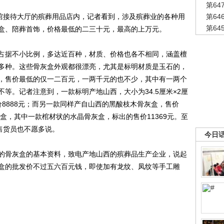
第6
馆接待大厅的殡葬用品店内，记者看到，涉及殡葬业的各种用
第6
第6
盒、陪葬首饰，价格最低的二三十元，最高的上万元。
据不小比例，多达近百种，材质、价格也各不相同，涵盖檀
多种。这些骨灰盒外观都很漂亮，尤其是标明材质是玉石的，
，售价最低的仅一二百元，一两千元的也不少，其中有一两个
等。记者注意到，一款标明产地山西，大小为34.5厘米×2厘
价8888元；而另一款同样产自山西的黑酸枝木骨灰盒，售价
灰盒，其中一款棺材状的水晶骨灰盒，标出的售价11369元。至
售货员也不愿多说。
今日
骨灰盒的基本资料，致电产地山西的殡葬品生产企业，说起
盒的批发价不过五六百元钱，即使加有龙纹、凤纹等手工雕