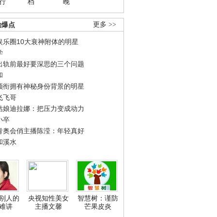
行
档
晚
劲爆点
更多 >>
娱乐圈10大衰神附体的明星
学
出轨前最好要深思的三个问题
和
领衔拥有神秘身份背景的明星
飞飞哥
姑娘迪拉娜：把压力变成动力
小卒
青奥会俏主播陈滢：年轻真好
和溪水
别人的
央视知性美女
智慧树：谨防
难讲
主播文馨
芒果皮炎