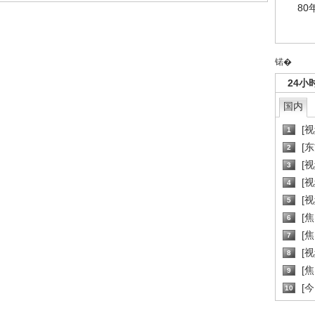
80
锘�
24小
国内
[
1
[
2
[
3
[
4
[
5
[
6
[焦
7
[
8
[
9
[
10