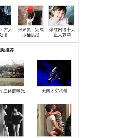
：古人
张泉灵：完成
爆红网络十大
处暑
冰桶挑战
正太萝莉
视频推荐
美国太空武器
军三体舰曝光