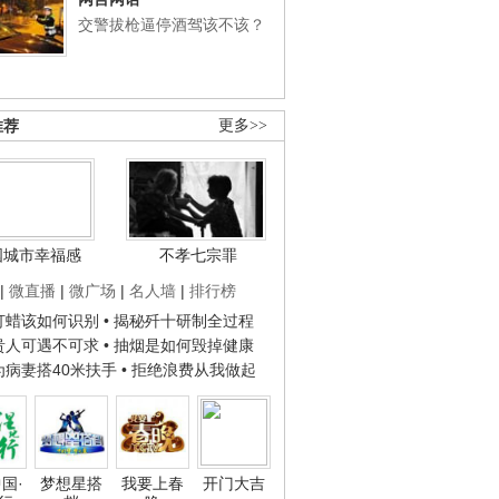
交警拔枪逼停酒驾该不该？
推荐
更多>>
国城市幸福感
不孝七宗罪
|
微直播
|
微广场
|
名人墙
|
排行榜
子打蜡该如何识别
• 揭秘歼十研制全过程
种贵人可遇不可求
• 抽烟是如何毁掉健康
人为病妻搭40米扶手
• 拒绝浪费从我做起
国·
梦想星搭
我要上春
开门大吉