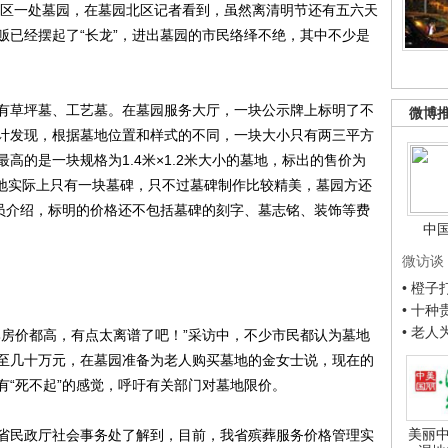
区一处墓园，在墓园北区记者看到，虽然离清明节还有五六天
贩已经摆起了“长龙”，进出墓园的市民络绎不绝，其中不少是
草坪墓、工艺墓。在墓园服务大厅，一块公示牌上标明了不
微博
计发现，根据墓地位置和样式的不同，一块大小只有两三平方
高的是一块规格为1.4米×1.2米大小的墓地，标出的售价为
墓地实际上只有一块墓碑，只不过墓碑制作比较精美，墓园方还
人员介绍，标明的价格还不包括墓碑的刻字、墓志铭、装饰等费
中
微访谈
• 橙
• 十
• 老
房价都高，有点太离谱了吧！”采访中，不少市民都认为墓地
至几十万元，在墓园准备为老人购买墓地的金女士说，现在的
有“死不起”的感觉，呼吁有关部门对墓地限价。
美丽中
民政厅社会事务处了解到，目前，我省殡葬服务价格管理实