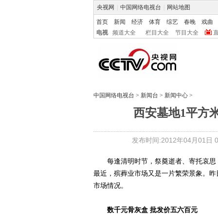
央视网
|
中国网络电视台
|
网站地图
首页
新闻
经济
体育
综艺
春晚
戏曲
电视
频道大全
栏目大全
节目大全
中国网络电视台
>
新闻台
>
新闻中心
>
西安墓地1平方米
发布时间:2012年04月01日 07
每逢清明时节，祭奠逝者、寄托哀思，
最近，殡葬业市场又是一片繁荣景象。昨
市场情况。
数千元骨灰盒 批发价五六百元