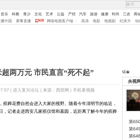
音乐
科教
青少
文化
艺术
公益
产经
汽车
旅游
健康
时尚
三农
商
直播中国
赛事直播
网络电视客户端
|
高清
电影
电视剧
纪录片
动
超两万元 市民直言“死不起”
锘�
央视
:07 |
进入复兴论坛
| 来源：西部网 |
手机看视频
殡葬花费自然会进入大家的视野。随着今年清明节的临近，
日，记者走进西安几家殡仪馆和墓园，近距离了解今年的殡葬
第65
第6
第6