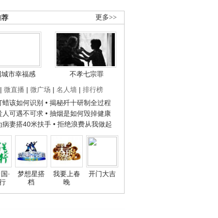
推荐
更多>>
国城市幸福感
不孝七宗罪
|
微直播
|
微广场
|
名人墙
|
排行榜
子打蜡该如何识别
• 揭秘歼十研制全过程
种贵人可遇不可求
• 抽烟是如何毁掉健康
人为病妻搭40米扶手
• 拒绝浪费从我做起
国·
梦想星搭
我要上春
开门大吉
行
档
晚