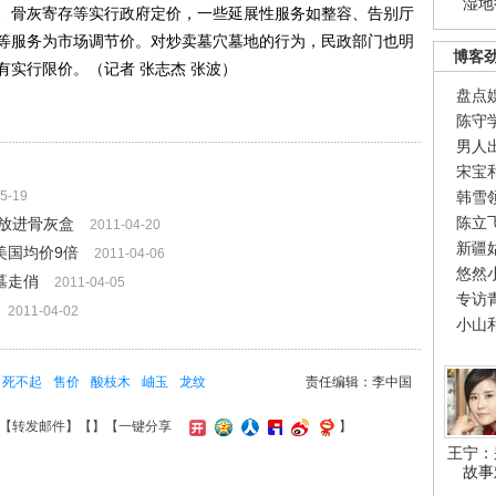
湿地
、骨灰寄存等实行政府定价，一些延展性服务如整容、告别厅
等服务为市场调节价。对炒卖墓穴墓地的行为，民政部门也明
博客
实行限价。（记者 张志杰 张波）
盘点
陈守
男人
宋宝
5-19
韩雪
陈立
放进骨灰盒
2011-04-20
新疆
美国均价9倍
2011-04-06
悠然
墓走俏
2011-04-05
专访
2011-04-02
小山
死不起
售价
酸枝木
岫玉
龙纹
责任编辑：李中国
【
转发邮件
】【
】
【一键分享
】
王宁：
故事