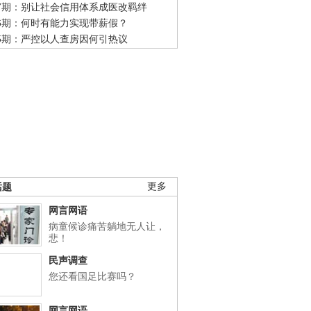
47期：别让社会信用体系成医改羁绊
46期：何时有能力实现带薪假？
45期：严控以人查房因何引热议
话题
更多
网言网语
病童候诊痛苦躺地无人让，
悲！
民声调查
您还看国足比赛吗？
网言网语