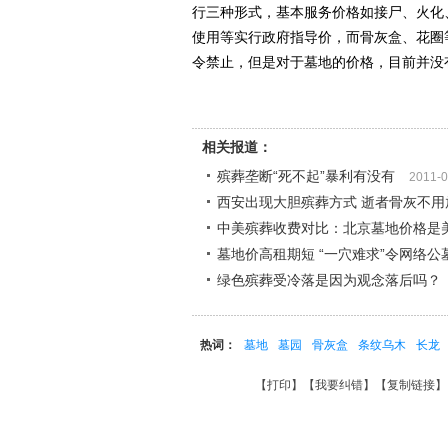
行三种形式，基本服务价格如接尸、火化
使用等实行政府指导价，而骨灰盒、花圈
令禁止，但是对于墓地的价格，目前并没有
相关报道：
殡葬垄断“死不起”暴利有没有
2011-0
西安出现大胆殡葬方式 逝者骨灰不用
中美殡葬收费对比：北京墓地价格是
墓地价高租期短 “一穴难求”令网络公
绿色殡葬受冷落是因为观念落后吗？
热词：
墓地
墓园
骨灰盒
条纹乌木
长龙
【
打印
】【
我要纠错
】【
复制链接
】