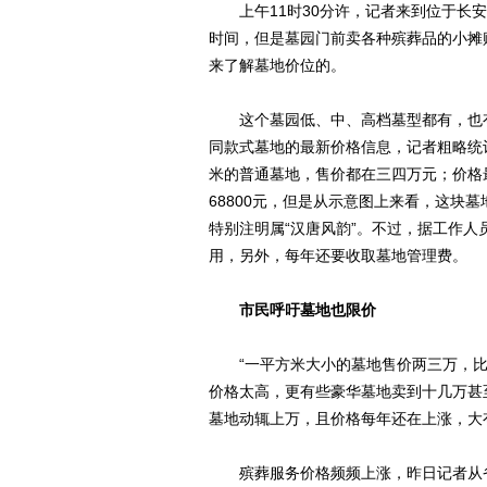
上午11时30分许，记者来到位于长安
时间，但是墓园门前卖各种殡葬品的小摊
来了解墓地价位的。
这个墓园低、中、高档墓型都有，也有
同款式墓地的最新价格信息，记者粗略统
米的普通墓地，售价都在三四万元；价格最
68800元，但是从示意图上来看，这块
特别注明属“汉唐风韵”。不过，据工作
用，另外，每年还要收取墓地管理费。
市民呼吁墓地也限价
“一平方米大小的墓地售价两三万，比
价格太高，更有些豪华墓地卖到十几万甚
墓地动辄上万，且价格每年还在上涨，大
殡葬服务价格频频上涨，昨日记者从省