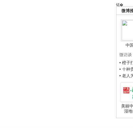
锘�
微博
中
微访谈
• 橙
• 十
• 老
美丽中
湿地