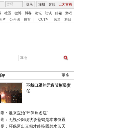
登录
注册
客服
设为首页
城
社区
微博
博客
论坛
访谈
邮箱
游戏
画片
公开课
播客
|
CCTV
频道
栏目
网评
更多
不戴口罩的元宵节彰显责
任
0期：谁来医治“环保焦虑症”
49期：无视公厕现状谈苍蝇是本末倒置
48期：环保逼出真相才能唤回碧水蓝天