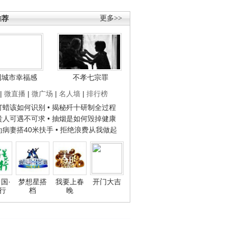
推荐
更多>>
国城市幸福感
不孝七宗罪
|
微直播
|
微广场
|
名人墙
|
排行榜
子打蜡该如何识别
• 揭秘歼十研制全过程
种贵人可遇不可求
• 抽烟是如何毁掉健康
人为病妻搭40米扶手
• 拒绝浪费从我做起
国·
梦想星搭
我要上春
开门大吉
行
档
晚