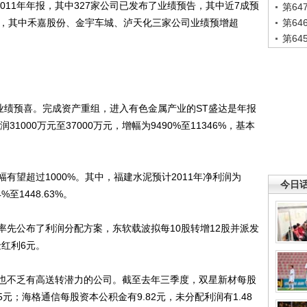
11年年报，其中327家公司已发布了业绩预告，其中近7成预
第6
家，其中禾嘉股份、金宇车城、泸天化三家公司业绩预增超
第6
第6
绩预喜。完成资产重组，进入有色金属产业的ST盛达是年报
1000万元至37000万元，增幅为9490%至11346%，基本
望超过1000%。其中，福建水泥预计2011年净利润为
今日
%至1448.63%。
公布了利润分配方案，东软载波拟每10股转增12股并派发
金红利6元。
不乏有高送转潜力的公司。截至去年三季度，双星新材每股
95元；海格通信每股资本公积金有9.82元，未分配利润有1.48