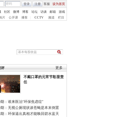
登录
注册
客服
设为首页
城
社区
微博
博客
论坛
访谈
邮箱
游戏
画片
公开课
播客
|
CCTV
频道
栏目
网评
更多
不戴口罩的元宵节彰显责
任
0期：谁来医治“环保焦虑症”
49期：无视公厕现状谈苍蝇是本末倒置
48期：环保逼出真相才能唤回碧水蓝天