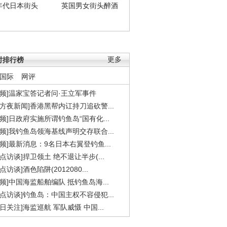
年代日本街头
英国男女街头醉酒
时排行榜
更多
国际
网评
视频]温家宝答记者问·王立军事件
东方夜新闻]香港黑帮内讧持刀追砍警...
视频]日政府实施所谓钓鱼岛“国有化...
视频]我钓鱼岛领海基线声明交存联合...
视频]最新消息：9名日本右翼登钓鱼...
焦点访谈]捍卫领土 绝不退让半步(...
点访谈]酒色陷阱(2012080...
视频]中国海监船舶编队 抵钓鱼岛海...
焦点访谈]钓鱼岛：中国主权不容侵犯...
今日关注]海监巡航 军队威慑 中国...