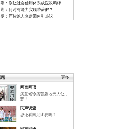
47期：别让社会信用体系成医改羁绊
46期：何时有能力实现带薪假？
45期：严控以人查房因何引热议
话题
更多
网言网语
病童候诊痛苦躺地无人让，
悲！
民声调查
您还看国足比赛吗？
网言网语