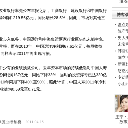
湿地
业银行率先公布年报之后，工商银行、建设银行和中国银行
博客
润1219.56亿元，同比增长28.5%，因此，市场对其他三
盘点
陈守
男人
步入低谷，中国远洋和中海集运两家行业巨头也未能幸免。
宋宝
，而在2010年，中国远洋净利润67.61亿元，每股收益
韩雪
集运同样表示2011年将出现亏损。
陈立
新疆
少有的业绩预减公司。去年资本市场的持续低迷对中国人寿
悠然
净利润167亿元，同比下降33%，当时的投资浮亏已达330亿
专访
10年同期下降40%至50%，照此计算，中国人寿2011年净利
小山
收益为0.59元至0.71元。
王宁：
季度业绩预喜
故事
2011-04-15