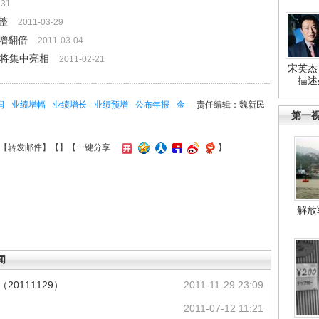
-31
整
2011-03-29
增翻倍
2011-03-04
报将集中亮相
2011-02-21
宋英杰
描述
润
业绩增幅
业绩增长
业绩预增
公布年报
金
责任编辑：魏新民
第一
【
转发邮件
】【
】
【一键分享
】
解放
闻
0111129）
2011-11-29 23:09
2011-07-12 11:21