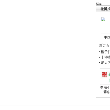
锘�
微博
中
微访谈
• 橙
• 十
• 老
美丽中
湿地