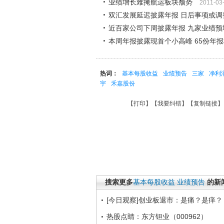
业绩增长难掩航运板块颓势
2011-03
双汇发展延迟披露年报 日后事项或调
近百家公司下周披露年报 九家业绩预
本周年报披露现首个小高峰 65份年
热词：
基本每股收益
业绩预告
三家
净利
宇
禾嘉股份
【
打印
】【
我要纠错
】【
复制链接
】
搜索更多
基本每股收益
业绩预告
的新
[今日观察]创业板退市：是痛？是痒？（2
热股点睛：东方钽业（000962）