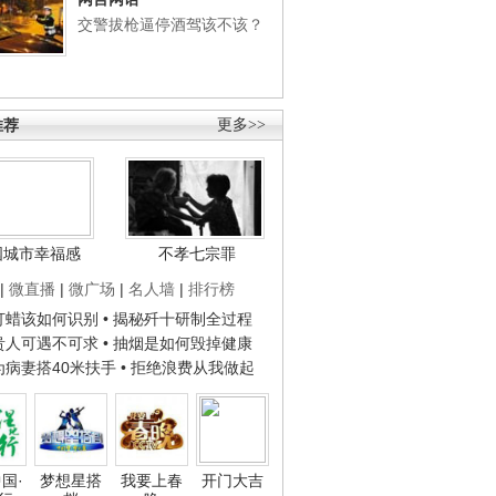
交警拔枪逼停酒驾该不该？
推荐
更多>>
国城市幸福感
不孝七宗罪
|
微直播
|
微广场
|
名人墙
|
排行榜
子打蜡该如何识别
• 揭秘歼十研制全过程
种贵人可遇不可求
• 抽烟是如何毁掉健康
人为病妻搭40米扶手
• 拒绝浪费从我做起
国·
梦想星搭
我要上春
开门大吉