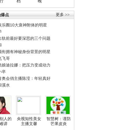
行
档
晚
劲爆点
更多 >>
娱乐圈10大衰神附体的明星
学
出轨前最好要深思的三个问题
和
领衔拥有神秘身份背景的明星
飞飞哥
姑娘迪拉娜：把压力变成动力
小卒
青奥会俏主播陈滢：年轻真好
和溪水
别人的
央视知性美女
智慧树：谨防
难讲
主播文馨
芒果皮炎