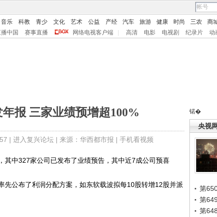
音乐
科教
青少
文化
艺术
公益
产经
汽车
旅游
健康
时尚
三农
商
直播中国
赛事直播
网络电视客户端
|
高清
电影
电视剧
纪录片
动
发年报 三家业绩预增超100%
锘�
央视
7 |
进入复兴论坛
| 来源：华西都市报 |
手机看视频
，其中327家公司已发布了业绩预告，其中近7成公司预喜
公布了利润分配方案，如东软载波拟每10股转增12股并派
第65
第6
第6