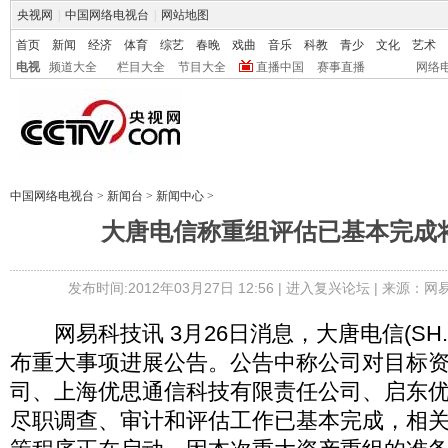
央视网
|
中国网络电视台
|
网站地图
首页
新闻
经济
体育
综艺
春晚
戏曲
音乐
科教
青少
文化
艺术
电视
频道大全
栏目大全
节目大全
直播中国
赛事直播
网络
中国网络电视台
>
新闻台
>
新闻中心
>
大唐电信称重组评估已基本完成
发布时间:2012年03月27日 12:56 |
进入复兴论坛
| 来源：网
网易科技讯 3月26日消息，大唐电信(SH.6
布重大事项进展公告。公告中称公司对目标
司、上海优思通信科技有限责任公司、启东
尽职调查、审计和评估工作已基本完成，相