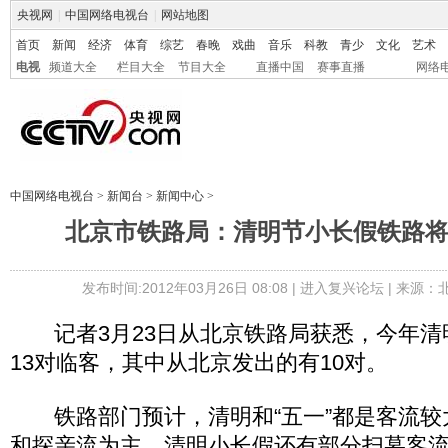
央视网
|
中国网络电视台
|
网站地图
首页
新闻
经济
体育
综艺
春晚
戏曲
音乐
科教
青少
文化
艺术
电视
频道大全
栏目大全
节目大全
直播中国
赛事直播
网络
中国网络电视台
>
新闻台
>
新闻中心
>
北京市铁路局：清明节小长假铁路将
发布时间:2012年03月26日 08:08 |
进入复兴论坛
| 来源：
记者3月23日从北京铁路局获悉，今年清
13对临客，其中从北京发出的有10对。
铁路部门预计，清明和“五一”都是客流较
和探亲流为主。清明小长假还有部分扫墓客