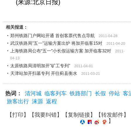
(来源:北京日报)
相关报道：
郑州铁路门户网站开通 首创客票代售点导航
2011-04-28
武汉铁路局"五一"运输方案出炉 将加开临客15对
2011-04-20
上海铁路局公布“五一”小长假运输方案 加开临客32对
2011-
04-13
太原铁路局清明加开"矿工专列"
2011-04-01
天津站加开扫墓专列 开往蓟县衡水
2011-03-21
热词：
清河城
临客列车
铁路部门
长假
停站
客
旅客出行
涞源
返程
【
打印
】【
我要纠错
】【
复制链接
】【
转发邮件
】
】