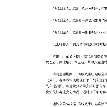
4月1日至4日北京―沧州间加开L7739
4月1日至4日北京西―涞源间加开Y595
4月1日至4日北京西―邯郸加开K7761
以上临客列车的具体停站及停站时刻
本报讯（记者 刘冕）据北京地铁公司预
次左右，同比增长9%左右。其中八宝山
清明运输期间，1号线八宝山站成立现场
（周日）各条线均使用现行平日列车运行
列车运行图。各运营分公司安排好预备车
密切关注客流变化情况，适时加开临时客
地铁公司将根据1号线八宝山站客流的