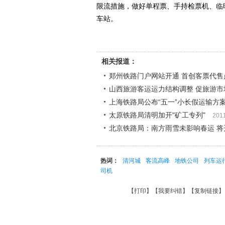
限流措施，做好单程票、手持检票机、临
车站。
相关报道：
郑州铁路门户网站开通 首创客票代售
山西旅游客运运力结构调整 促旅游市
上海铁路局公布“五一”小长假运输方案
太原铁路局清明加开"矿工专列"
201
北京铁路局：南方雨雪未影响春运 将
热词：
清河城
客流高峰
地铁公司
列车运
司机
【
打印
】【
我要纠错
】【
复制链接
】