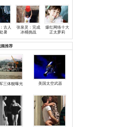
：古人
张泉灵：完成
爆红网络十大
处暑
冰桶挑战
正太萝莉
视频推荐
美国太空武器
军三体舰曝光