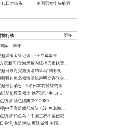
年代日本街头
英国男女街头醉酒
时排行榜
更多
国际
网评
视频]温家宝答记者问·王立军事件
东方夜新闻]香港黑帮内讧持刀追砍警...
视频]日政府实施所谓钓鱼岛“国有化...
视频]我钓鱼岛领海基线声明交存联合...
视频]最新消息：9名日本右翼登钓鱼...
焦点访谈]捍卫领土 绝不退让半步(...
点访谈]酒色陷阱(2012080...
视频]中国海监船舶编队 抵钓鱼岛海...
焦点访谈]钓鱼岛：中国主权不容侵犯...
今日关注]海监巡航 军队威慑 中国...