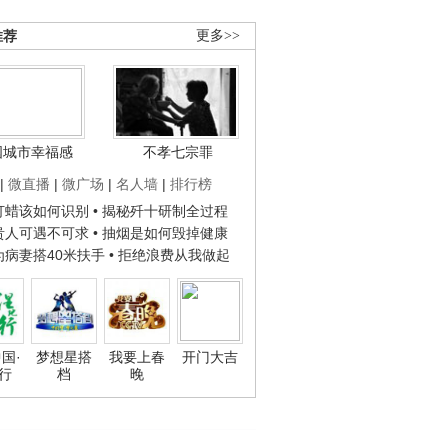
推荐
更多>>
国城市幸福感
不孝七宗罪
|
微直播
|
微广场
|
名人墙
|
排行榜
子打蜡该如何识别
• 揭秘歼十研制全过程
种贵人可遇不可求
• 抽烟是如何毁掉健康
人为病妻搭40米扶手
• 拒绝浪费从我做起
国·
梦想星搭
我要上春
开门大吉
行
档
晚