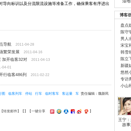
湿地
时导向标识以及分流限流设施等准备工作，确保乘客有序进出
博客
盘点
陈守
男人
点导航
2011-04-28
宋宝
场繁荣发展
韩雪
2011-04-16
陈立
 加开临客32对
2011-04-13
新疆
1-04-01
悠然
开行临客486列
2011-02-22
专访
小山
行图
临客列车
停站
行车
临时客车
客运量
车
责任编辑：魏新民
【
转发邮件
】【
】
【一键分享
】
王宁：
故事