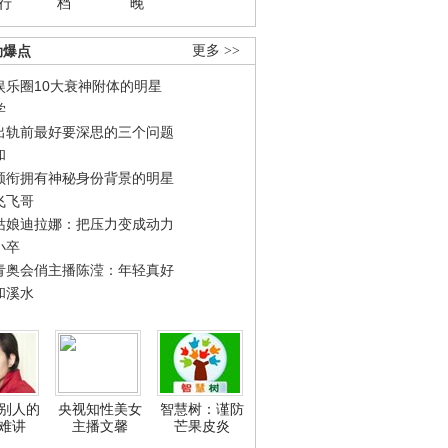
行
档
晚
劲爆点
更多 >>
娱乐圈10大衰神附体的明星
学
出轨前最好要深思的三个问题
和
领衔拥有神秘身份背景的明星
飞飞哥
姑娘迪拉娜：把压力变成动力
小卒
青奥会俏主播陈滢：年轻真好
和溪水
别人的
央视知性美女
智慧树：谨防
难讲
主播文馨
芒果皮炎