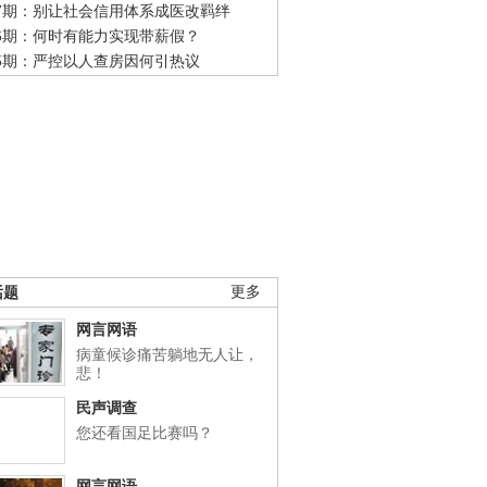
47期：别让社会信用体系成医改羁绊
46期：何时有能力实现带薪假？
45期：严控以人查房因何引热议
话题
更多
网言网语
病童候诊痛苦躺地无人让，
悲！
民声调查
您还看国足比赛吗？
网言网语