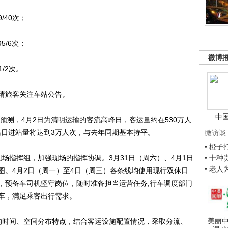
/40次；
/6次；
微博
/2次。
请旅客关注车站公告。
中
测，4月2日为清明运输的客流高峰日，客运量约在530万人
站日进站量将达到3万人次，与去年同期基本持平。
微访谈
• 橙
指挥组，加强现场的指挥协调。3月31日（周六）、4月1日
• 十
• 老
图。4月2日（周一）至4日（周三）各条线均使用现行双休日
，预备车司机坚守岗位，随时准备担当运营任务,行车调度部门
车，满足乘客出行需求。
美丽中
时间、空间分布特点，结合客运设施配置情况，采取分流、