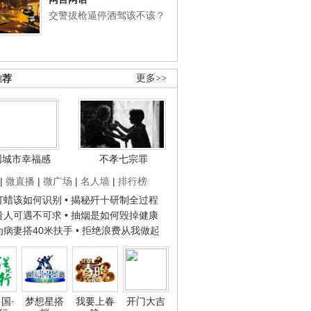
交警拔枪逼停酒驾该不该？
推荐
更多>>
国城市幸福感
不孝七宗罪
|
微直播
|
微广场
|
名人墙
|
排行榜
子打蜡该如何识别
• 揭秘歼十研制全过程
种贵人可遇不可求
• 抽烟是如何毁掉健康
人为病妻搭40米扶手
• 拒绝浪费从我做起
国·
梦想星搭
我要上春
开门大吉