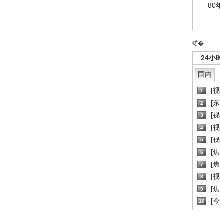
80
锘�
24小
国内
[
1
[
2
[
3
[
4
[
5
[
6
[焦
7
[
8
[
9
[
10