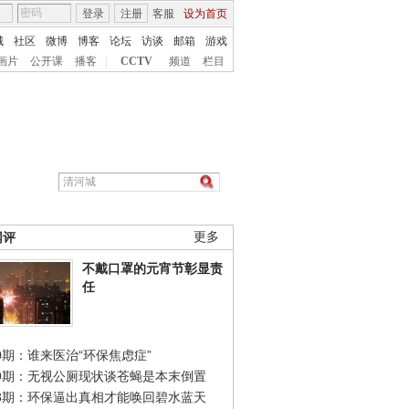
登录
注册
客服
设为首页
城
社区
微博
博客
论坛
访谈
邮箱
游戏
画片
公开课
播客
|
CCTV
频道
栏目
网评
更多
不戴口罩的元宵节彰显责
任
0期：谁来医治“环保焦虑症”
49期：无视公厕现状谈苍蝇是本末倒置
48期：环保逼出真相才能唤回碧水蓝天