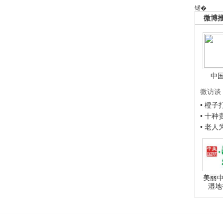
锘�
微博
中
微访谈
• 橙
• 十
• 老
美丽中
湿地