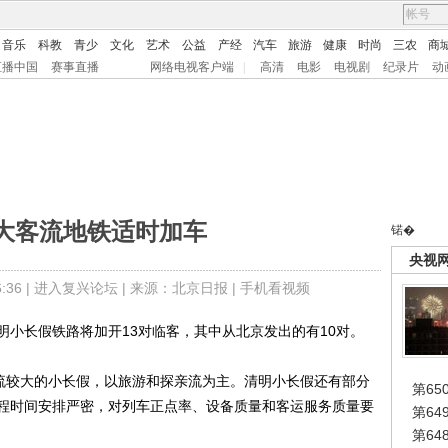
音乐
科教
青少
文化
艺术
公益
产经
汽车
旅游
健康
时尚
三农
商
直播中国
赛事直播
网络电视客户端
|
高清
电影
电视剧
纪录片
动
大客流地铁适时加车
锘�
央视
36 |
进入复兴论坛
| 来源：北京日报 |
手机看视频
长假铁路将加开13对临客，其中从北京发出的有10对。
流较大的小长假，以旅游和探亲流为主。清明小长假还有部分
第65
程时间安排严密，对列车正点率、设备质量和客运服务质量要
第6
第6