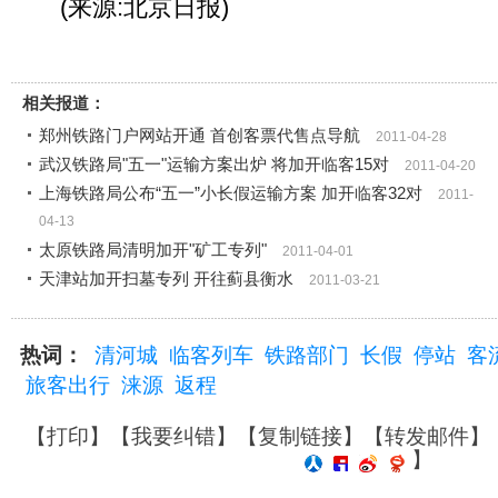
(来源:北京日报)
相关报道：
郑州铁路门户网站开通 首创客票代售点导航
2011-04-28
武汉铁路局"五一"运输方案出炉 将加开临客15对
2011-04-20
上海铁路局公布“五一”小长假运输方案 加开临客32对
2011-
04-13
太原铁路局清明加开"矿工专列"
2011-04-01
天津站加开扫墓专列 开往蓟县衡水
2011-03-21
热词：
清河城
临客列车
铁路部门
长假
停站
客
旅客出行
涞源
返程
【
打印
】【
我要纠错
】【
复制链接
】【
转发邮件
】
】