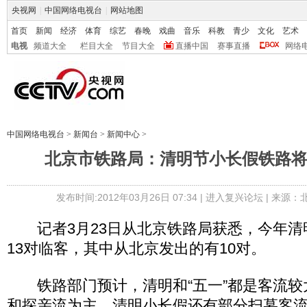
央视网
|
中国网络电视台
|
网站地图
首页
新闻
经济
体育
综艺
春晚
戏曲
音乐
科教
青少
文化
艺术
电视
频道大全
栏目大全
节目大全
直播中国
赛事直播
网络
中国网络电视台
>
新闻台
>
新闻中心
>
北京市铁路局：清明节小长假铁路将
发布时间:2012年03月26日 07:34 |
进入复兴论坛
| 来源：
记者3月23日从北京铁路局获悉，今年清
13对临客，其中从北京发出的有10对。
铁路部门预计，清明和“五一”都是客流较
和探亲流为主。清明小长假还有部分扫墓客