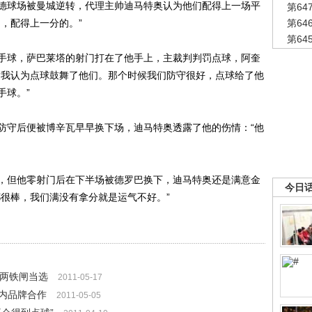
球场被曼城逆转，代理主帅迪马特奥认为他们配得上一场平
第6
，配得上一分的。”
第6
第6
球，萨巴莱塔的射门打在了他手上，主裁判判罚点球，阿奎
“我认为点球鼓舞了他们。那个时候我们防守很好，点球给了他
手球。”
守后便被博辛瓦早早换下场，迪马特奥透露了他的伤情：“他
但他零射门后在下半场被德罗巴换下，迪马特奥还是满意金
今日
都很棒，我们满没有拿分就是运气不好。”
压两铁闸当选
2011-05-17
内品牌合作
2011-05-05