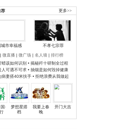
推荐
更多>>
国城市幸福感
不孝七宗罪
|
微直播
|
微广场
|
名人墙
|
排行榜
子打蜡该如何识别
• 揭秘歼十研制全过程
种贵人可遇不可求
• 抽烟是如何毁掉健康
人为病妻搭40米扶手
• 拒绝浪费从我做起
国·
梦想星搭
我要上春
开门大吉
行
档
晚