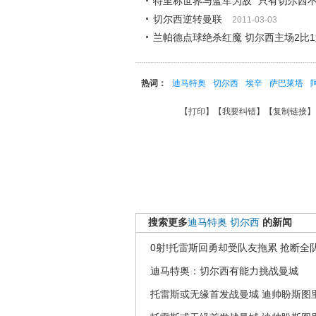
特里称世界与蓝军为敌 “只有切尔西不
切尔西逆转曼联
2011-03-03
兰帕德点球绝杀红魔 切尔西主场2比
热词：
迪马特奥
切尔西
埃辛
萨巴莱塔
【
打印
】【
我要纠错
】【
复制链接
】
搜索更多
迪马特奥
切尔西
的新闻
0射!托雷斯回勇却受队友拖累 抢断全
迪马特奥：切尔西有能力挑战曼城
托雷斯或无缘首发战曼城 迪帅盼斯图