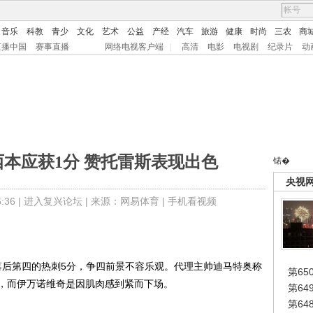
音乐
科教
青少
文化
艺术
公益
产经
汽车
旅游
健康
时尚
三农
商
直播中国
赛事直播
网络电视客户端
|
高清
电影
电视剧
纪录片
动
本应获1分 赞托雷斯表现出色
锘�
央视
36 |
进入复兴论坛
| 来源：网易体育 |
手机看视频
后第四的热刺5分，争四前景不容乐观。代理主帅迪马特奥称
第65
，而伊万诺维奇是因肌肉感到紧而下场。
第6
第6