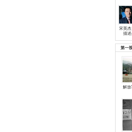
宋英杰
描述
第一
解放