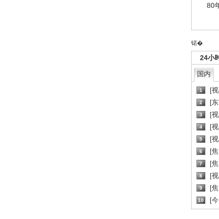
80
锘�
24小
国内
[
1
[
2
[
3
[
4
[
5
[
6
[焦
7
[
8
[
9
[
10