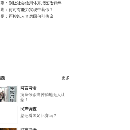
47期：别让社会信用体系成医改羁绊
46期：何时有能力实现带薪假？
45期：严控以人查房因何引热议
话题
更多
网言网语
病童候诊痛苦躺地无人让，
悲！
民声调查
您还看国足比赛吗？
网言网语