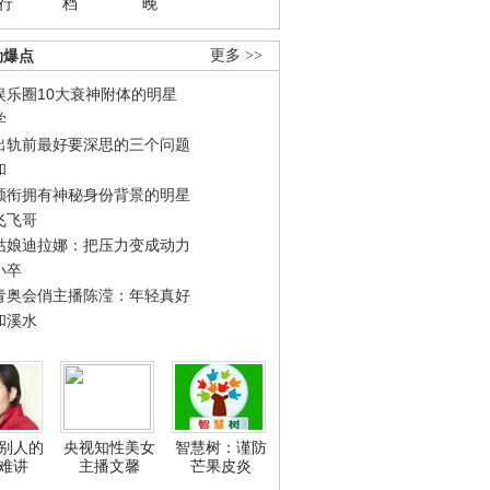
行
档
晚
劲爆点
更多 >>
娱乐圈10大衰神附体的明星
学
出轨前最好要深思的三个问题
和
领衔拥有神秘身份背景的明星
飞飞哥
姑娘迪拉娜：把压力变成动力
小卒
青奥会俏主播陈滢：年轻真好
和溪水
别人的
央视知性美女
智慧树：谨防
难讲
主播文馨
芒果皮炎