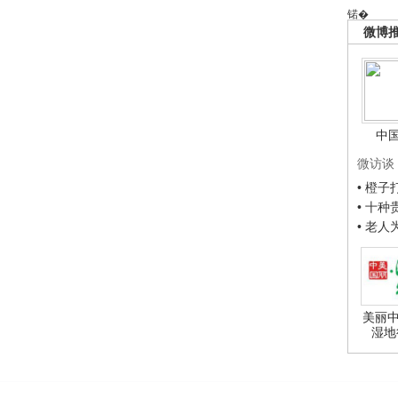
锘�
微博
中
微访谈
• 橙
• 十
• 老
美丽中
湿地