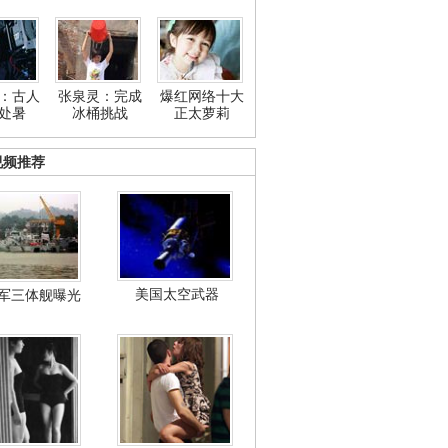
：古人
张泉灵：完成
爆红网络十大
处暑
冰桶挑战
正太萝莉
视频推荐
美国太空武器
军三体舰曝光