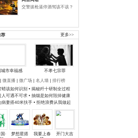
交警拔枪逼停酒驾该不该？
推荐
更多>>
国城市幸福感
不孝七宗罪
|
微直播
|
微广场
|
名人墙
|
排行榜
子打蜡该如何识别
• 揭秘歼十研制全过程
种贵人可遇不可求
• 抽烟是如何毁掉健康
人为病妻搭40米扶手
• 拒绝浪费从我做起
国·
梦想星搭
我要上春
开门大吉