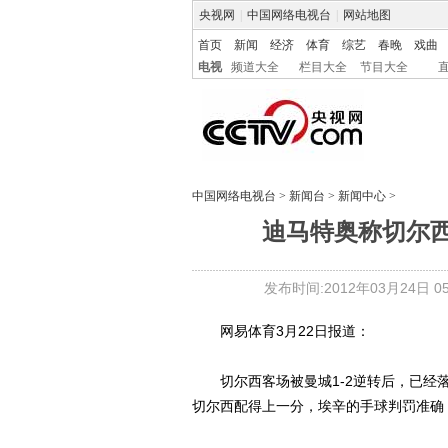
央视网
|
中国网络电视台
|
网站地图
首页
新闻
经济
体育
综艺
春晚
戏曲
电视
频道大全
栏目大全
节目大全
中国网络电视台
>
新闻台
>
新闻中心
>
迪马特奥称切尔西
发布时间:2012年03月24日 05:
网易体育3月22日报道：
切尔西客场被曼城1-2逆转后，已经落
切尔西配得上一分，埃辛的手球判罚准确