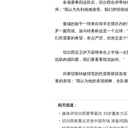
各项赛事四连胜后，切尔西在伊蒂哈德
局：“我认为失利很难接受。我们拼得很凶
曼城的扳平一球来自埃辛在禁区内的手
罗一蹴而就。迪马特奥称这是一个点球：
们所需要的希望，有点严厉，但肯定是个
切尔西后卫伊万诺维奇在上半场一次防
说肌肉感到紧，我们要看看情况如何。”
对莱切斯特破球荒的托雷斯获得首发，
童的表现：“我认为他的表现很棒，全队
相关报道：
媒体评切尔西赛季最佳 33岁魔兽力
切尔西将重点开发中国市场 准备同国