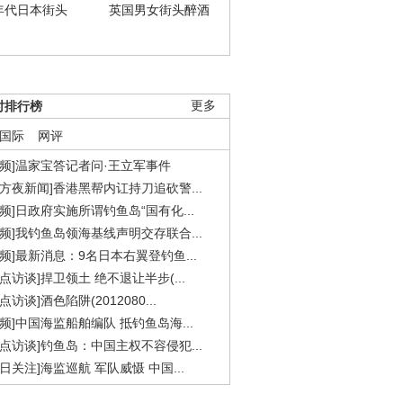
年代日本街头
英国男女街头醉酒
时排行榜
更多
国际
网评
视频]温家宝答记者问·王立军事件
东方夜新闻]香港黑帮内讧持刀追砍警...
视频]日政府实施所谓钓鱼岛“国有化...
视频]我钓鱼岛领海基线声明交存联合...
视频]最新消息：9名日本右翼登钓鱼...
焦点访谈]捍卫领土 绝不退让半步(...
点访谈]酒色陷阱(2012080...
视频]中国海监船舶编队 抵钓鱼岛海...
焦点访谈]钓鱼岛：中国主权不容侵犯...
今日关注]海监巡航 军队威慑 中国...