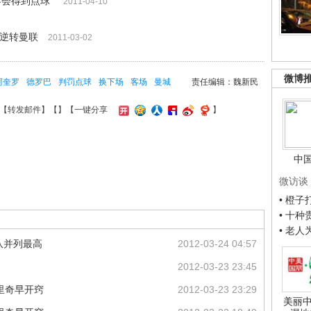
会得到点球”
2011-04-10
1逆转曼联
2011-03-02
微博
阿奎罗
德罗巴
判罚点球
换下场
客场
曼城
责任编辑：魏新民
【
转发邮件
】【
】
【一键分享
】
中
微访谈
• 橙
• 十
• 老
队并列最高
2012-03-24 04:57
2012-03-23 23:45
里奇早开窍
2012-03-23 23:29
美丽中