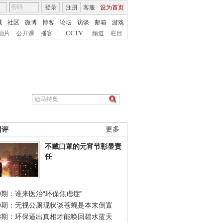
登录
注册
客服
设为首页
城
社区
微博
博客
论坛
访谈
邮箱
游戏
画片
公开课
播客
|
CCTV
频道
栏目
网评
更多
不戴口罩的元宵节彰显责
任
0期：谁来医治“环保焦虑症”
49期：无视公厕现状谈苍蝇是本末倒置
48期：环保逼出真相才能唤回碧水蓝天