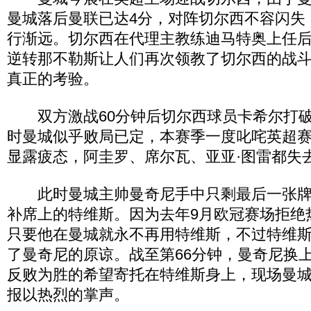
曼城落后曼联已达4分，对阵切尔西不容闪失
行渐远。切尔西在代理主教练迪马特奥上任
逆转那不勒斯让人们再次领教了切尔西的战
真正的考验。
双方激战60分钟后切尔西球员卡希尔打破
时曼城似乎败局已定，本赛季一度叱咤英超
显露疲态，阿圭罗、席尔瓦、亚亚·图雷都失
此时曼城主帅曼奇尼手中只剩最后一张牌
补席上的特维斯。因为去年9月欧冠赛场拒绝
只要他在曼城就永不再用特维斯，不过特维
了曼奇尼的原谅。战至第66分钟，曼奇尼换
反败为胜的希望寄托在特维斯身上，现场曼
报以热烈的掌声。