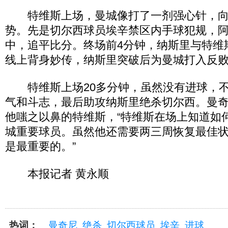
特维斯上场，曼城像打了一剂强心针，向
势。先是切尔西球员埃辛禁区内手球犯规，
中，追平比分。终场前4分钟，纳斯里与特维
线上背身妙传，纳斯里突破后为曼城打入反
特维斯上场20多分钟，虽然没有进球，不
气和斗志，最后助攻纳斯里绝杀切尔西。曼
他嗤之以鼻的特维斯，“特维斯在场上知道如
城重要球员。虽然他还需要两三周恢复最佳
是最重要的。”
本报记者 黄永顺
热词：
曼奇尼
绝杀
切尔西球员
埃辛
进球