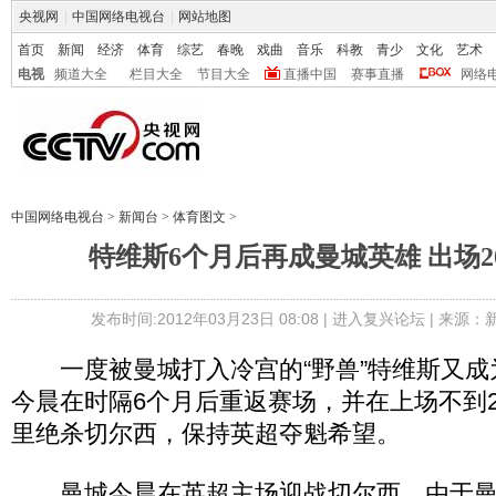
央视网
|
中国网络电视台
|
网站地图
首页
新闻
经济
体育
综艺
春晚
戏曲
音乐
科教
青少
文化
艺术
电视
频道大全
栏目大全
节目大全
直播中国
赛事直播
网络
中国网络电视台
>
新闻台
>
体育图文
>
特维斯6个月后再成曼城英雄 出场2
发布时间:2012年03月23日 08:08 |
进入复兴论坛
| 来源：
一度被曼城打入冷宫的“野兽”特维斯又成
今晨在时隔6个月后重返赛场，并在上场不到
里绝杀切尔西，保持英超夺魁希望。
曼城今晨在英超主场迎战切尔西，由于曼