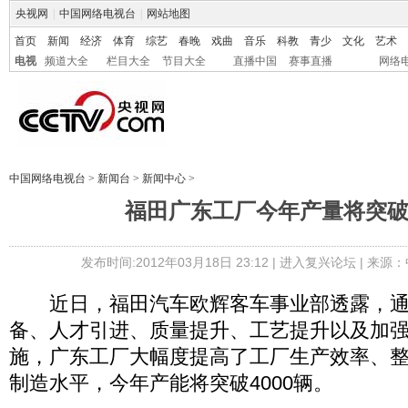
央视网
|
中国网络电视台
|
网站地图
首页
新闻
经济
体育
综艺
春晚
戏曲
音乐
科教
青少
文化
艺术
电视
频道大全
栏目大全
节目大全
直播中国
赛事直播
网络
中国网络电视台
>
新闻台
>
新闻中心
>
福田广东工厂今年产量将突破4
发布时间:2012年03月18日 23:12 |
进入复兴论坛
| 来源：
近日，福田汽车欧辉客车事业部透露，通
备、人才引进、质量提升、工艺提升以及加
施，广东工厂大幅度提高了工厂生产效率、
制造水平，今年产能将突破4000辆。