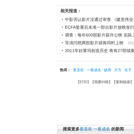
相关报道：
中影否认影片没通过审查 《建党伟业
ECFA签署后未准一部台影片放映发
调查：每年600部影片获许公映 实际
导演闫然两部影片就将同时上映
201
2011年好莱坞创造历史 将有27部续
热词：
黄圣依
一夜成名
缺席
片方
生子
【
打印
】【
我要纠错
】【
复制链接
】
搜索更多
黄圣依
一夜成名
的新闻