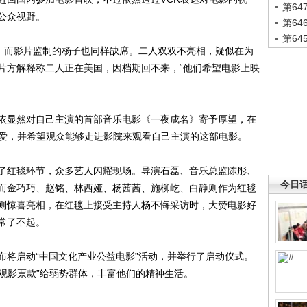
第6
公众视野。
第6
第6
，而影片监制的杨子也同样缺席。二人双双不亮相，疑似在为
片方解释称二人正在美国，因档期回不来，“他们希望电影上映
显然对自己主演的首部音乐电影《一夜成名》寄予厚望，在
喜爱，并希望观众能够走进影院来观看自己主演的这部电影。
红毯环节，众多艺人闪耀现场。导演石磊、音乐总监陈彤、
今日
而金巧巧、赵铭、林西娅、杨茜茜、施柳屹、白静则作为红毯
则惊喜亮相，在红毯上接受主持人杨不悔采访时，大赞电影好
常了不起。
将启动“中国文化产业公益电影”活动，并举行了启动仪式。
万观影票款”给弱势群体，丰富他们的精神生活。