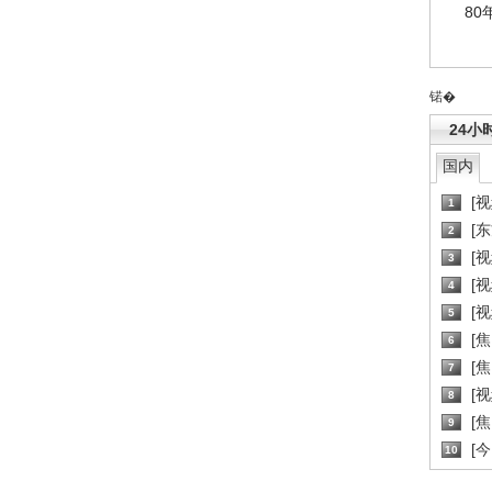
80
锘�
24小
国内
[
1
[
2
[
3
[
4
[
5
[
6
[焦
7
[
8
[
9
[
10