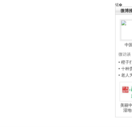
锘�
微博
中
微访谈
• 橙
• 十
• 老
美丽中
湿地