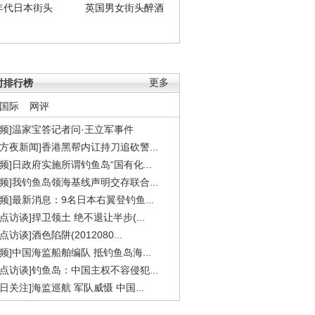
年代日本街头
英国男女街头醉酒
时排行榜
更多
国际
网评
视频]温家宝答记者问·王立军事件
东方夜新闻]香港黑帮内讧持刀追砍警...
视频]日政府实施所谓钓鱼岛“国有化...
视频]我钓鱼岛领海基线声明交存联合...
视频]最新消息：9名日本右翼登钓鱼...
焦点访谈]捍卫领土 绝不退让半步(...
点访谈]酒色陷阱(2012080...
视频]中国海监船舶编队 抵钓鱼岛海...
焦点访谈]钓鱼岛：中国主权不容侵犯...
今日关注]海监巡航 军队威慑 中国...