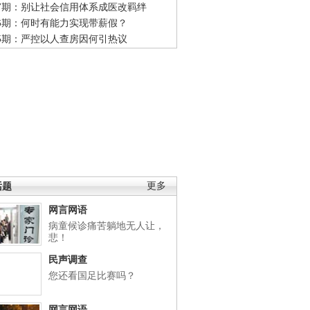
47期：别让社会信用体系成医改羁绊
46期：何时有能力实现带薪假？
45期：严控以人查房因何引热议
话题
更多
网言网语
病童候诊痛苦躺地无人让，
悲！
民声调查
您还看国足比赛吗？
网言网语