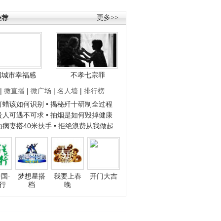
推荐
更多>>
国城市幸福感
不孝七宗罪
|
微直播
|
微广场
|
名人墙
|
排行榜
子打蜡该如何识别
• 揭秘歼十研制全过程
种贵人可遇不可求
• 抽烟是如何毁掉健康
人为病妻搭40米扶手
• 拒绝浪费从我做起
国·
梦想星搭
我要上春
开门大吉
行
档
晚