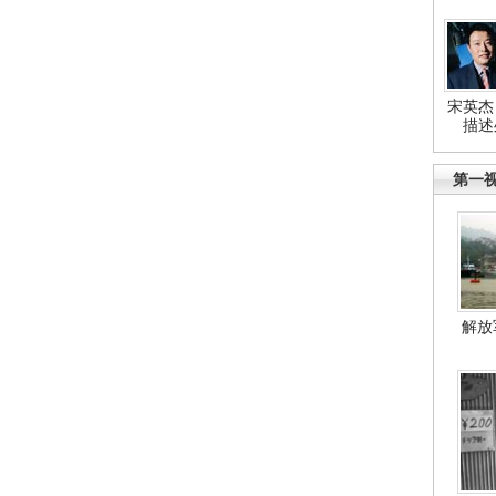
宋英杰
描述
第一
解放