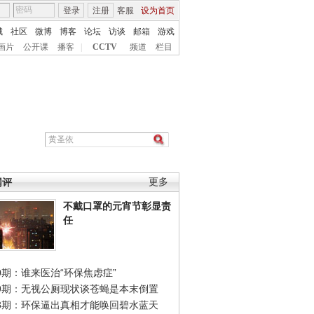
登录
注册
客服
设为首页
城
社区
微博
博客
论坛
访谈
邮箱
游戏
画片
公开课
播客
|
CCTV
频道
栏目
网评
更多
不戴口罩的元宵节彰显责
任
0期：谁来医治“环保焦虑症”
49期：无视公厕现状谈苍蝇是本末倒置
48期：环保逼出真相才能唤回碧水蓝天