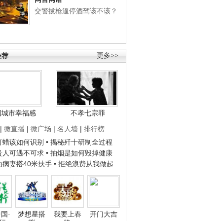
交警拔枪逼停酒驾该不该？
推荐
更多>>
国城市幸福感
不孝七宗罪
|
微直播
|
微广场
|
名人墙
|
排行榜
子打蜡该如何识别
• 揭秘歼十研制全过程
种贵人可遇不可求
• 抽烟是如何毁掉健康
人为病妻搭40米扶手
• 拒绝浪费从我做起
国·
梦想星搭
我要上春
开门大吉