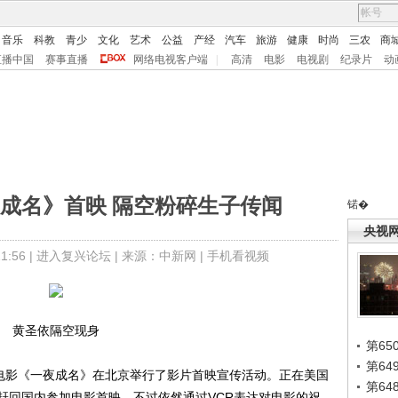
音乐
科教
青少
文化
艺术
公益
产经
汽车
旅游
健康
时尚
三农
商
直播中国
赛事直播
网络电视客户端
|
高清
电影
电视剧
纪录片
动
成名》首映 隔空粉碎生子传闻
锘�
央视
:56 |
进入复兴论坛
| 来源：中新网 |
手机看视频
黄圣依隔空现身
第65
第6
剧电影《一夜成名》在北京举行了影片首映宣传活动。正在美国
第6
赶回国内参加电影首映，不过依然通过VCR表达对电影的祝