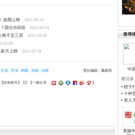
》如期上映
2011-05-23
行？国台办回应
2011-04-14
微博
上映不足三层
2011-03-30
1-03-09
集影片上映
2011-02-18
中
主演
导演
档期
传闻
白静
责任编辑：魏新民
微访谈
【
转发邮件
】【
】
【一键分享
】
• 橙
• 十
• 老
美丽中