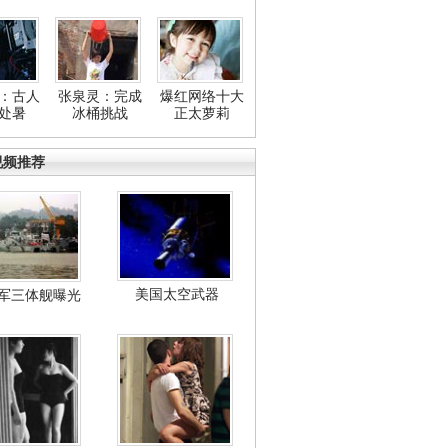
：古人
张泉灵：完成
爆红网络十大
处暑
冰桶挑战
正太萝莉
视频推荐
美国太空武器
军三体舰曝光