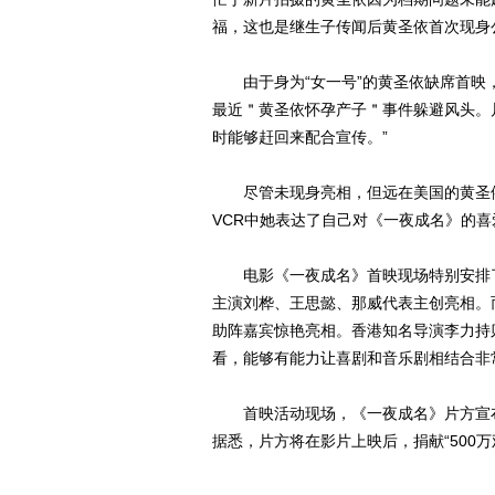
福，这也是继生子传闻后黄圣依首次现身
由于身为“女一号”的黄圣依缺席首映
最近＂黄圣依怀孕产子＂事件躲避风头。
时能够赶回来配合宣传。”
尽管未现身亮相，但远在美国的黄圣依
VCR中她表达了自己对《一夜成名》的
电影《一夜成名》首映现场特别安排了
主演刘桦、王思懿、那威代表主创亮相。
助阵嘉宾惊艳亮相。香港知名导演李力持
看，能够有能力让喜剧和音乐剧相结合非
首映活动现场，《一夜成名》片方宣布
据悉，片方将在影片上映后，捐献“500