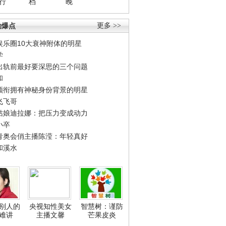
行
档
晚
劲爆点
更多 >>
娱乐圈10大衰神附体的明星
学
出轨前最好要深思的三个问题
和
领衔拥有神秘身份背景的明星
飞飞哥
姑娘迪拉娜：把压力变成动力
小卒
青奥会俏主播陈滢：年轻真好
和溪水
别人的
央视知性美女
智慧树：谨防
难讲
主播文馨
芒果皮炎