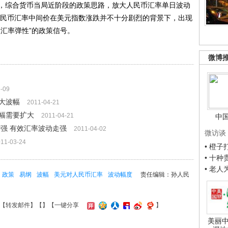
综合货币当局近阶段的政策思路，放大人民币汇率单日波动
期人民币汇率中间价在美元指数涨跌并不十分剧烈的背景下，出现
汇率弹性”的政策信号。
微博
-09
大波幅
2011-04-21
幅需要扩大
2011-04-21
中
增强 有效汇率波动走强
2011-04-02
微访谈
11-03-24
• 橙
• 十
• 老
政策
易纲
波幅
美元对人民币汇率
波动幅度
责任编辑：孙人民
【
转发邮件
】【
】
【一键分享
】
美丽中