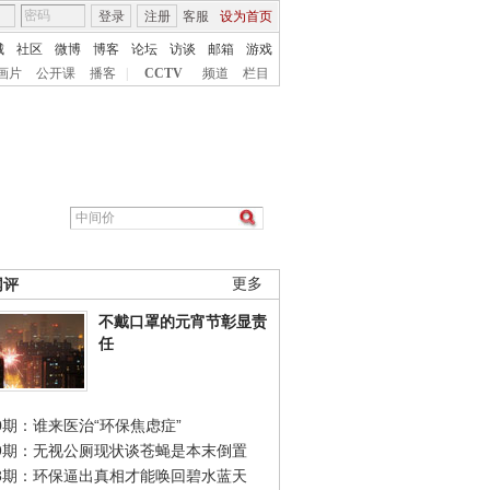
登录
注册
客服
设为首页
城
社区
微博
博客
论坛
访谈
邮箱
游戏
画片
公开课
播客
|
CCTV
频道
栏目
网评
更多
不戴口罩的元宵节彰显责
任
0期：谁来医治“环保焦虑症”
49期：无视公厕现状谈苍蝇是本末倒置
48期：环保逼出真相才能唤回碧水蓝天