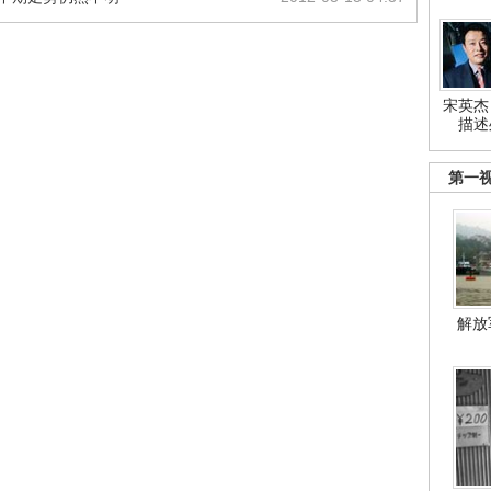
宋英杰
描述
第一
解放