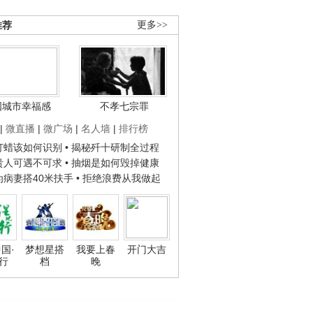
推荐
更多>>
国城市幸福感
不孝七宗罪
|
微直播
|
微广场
|
名人墙
|
排行榜
子打蜡该如何识别
• 揭秘歼十研制全过程
种贵人可遇不可求
• 抽烟是如何毁掉健康
人为病妻搭40米扶手
• 拒绝浪费从我做起
国·
梦想星搭
我要上春
开门大吉
行
档
晚