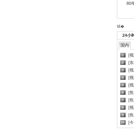
80
锘�
24小
国内
[
1
[
2
[
3
[
4
[
5
[
6
[焦
7
[
8
[
9
[
10