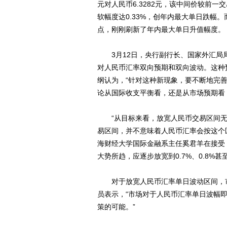
元对人民币6.3282元，该中间价较前一交
软幅度达0.33%，创年内最大单日跌幅。
点，刚刚刷新了年内最大单日升值幅度。
3月12日，央行副行长、国家外汇局局
对人民币汇率双向预期和双向波动。这种
纲认为，“针对这种新现象，要不断地完
论从国际收支平衡看，还是从市场预期看
“从目标来看，放宽人民币交易区间无
易区间，并不意味着人民币汇率会按这个
海财经大学国际金融系主任奚君羊在接受
大势所趋，应逐步放宽到0.7%、0.8%甚至
对于放宽人民币汇率单日波动区间，市
员表示，“市场对于人民币汇率单日波幅
策的可能。”