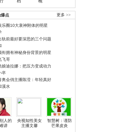
行
档
晚
劲爆点
更多 >>
娱乐圈10大衰神附体的明星
学
出轨前最好要深思的三个问题
和
领衔拥有神秘身份背景的明星
飞飞哥
姑娘迪拉娜：把压力变成动力
小卒
青奥会俏主播陈滢：年轻真好
和溪水
别人的
央视知性美女
智慧树：谨防
难讲
主播文馨
芒果皮炎