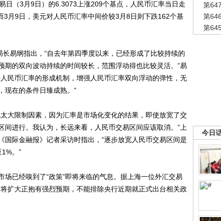
易日（3月9日）的6.3073上涨209个基点，人民币汇率当日走
第6
而3月9日，美元对人民币汇率中间价较3月8日则下跌162个基
第6
第6
长易纲指出，“自去年第四季度以来，已经形成了比较持续的
预期的双向波动持续的时间较长，范围浮动得也比较灵活。”易
善人民币汇率的形成机制，增强人民币汇率双向浮动的弹性，无
，现在的条件日臻成熟。”
太大限制因素，因为汇率是市场化变化的结果，即使放宽了交
区间进行。我认为，长远来看，人民币交易区间应该取消。”上
今日
《国际金融报》记者采访时指出，“逐步放宽人民币交易区间是
1%。”
场已经嗅到了“政策”即将来临的气息。据上海一位外汇交易
即将扩大正抱有强烈预期，不能排除央行近期就正式出台相关政