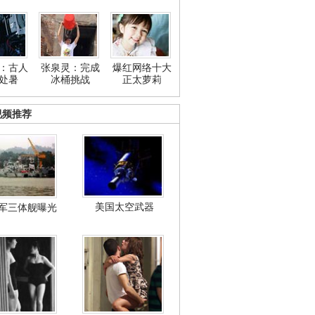
：古人
张泉灵：完成
爆红网络十大
处暑
冰桶挑战
正太萝莉
视频推荐
美国太空武器
军三体舰曝光