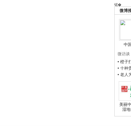
锘�
微博
中
微访谈
• 橙
• 十
• 老
美丽中
湿地