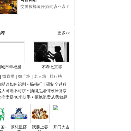
交警拔枪逼停酒驾该不该？
推荐
更多>>
国城市幸福感
不孝七宗罪
|
微直播
|
微广场
|
名人墙
|
排行榜
子打蜡该如何识别
• 揭秘歼十研制全过程
种贵人可遇不可求
• 抽烟是如何毁掉健康
人为病妻搭40米扶手
• 拒绝浪费从我做起
国·
梦想星搭
我要上春
开门大吉