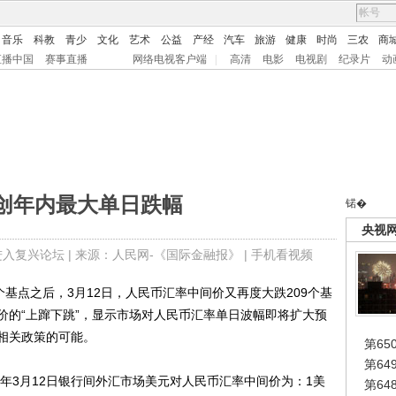
音乐
科教
青少
文化
艺术
公益
产经
汽车
旅游
健康
时尚
三农
商
直播中国
赛事直播
网络电视客户端
|
高清
电影
电视剧
纪录片
动
创年内最大单日跌幅
锘�
央视
进入复兴论坛
| 来源：人民网-《国际金融报》 |
手机看视频
点之后，3月12日，人民币汇率中间价又再度大跌209个基
价的“上蹿下跳”，显示市场对人民币汇率单日波幅即将扩大预
相关政策的可能。
第65
第6
年3月12日银行间外汇市场美元对人民币汇率中间价为：1美
第6