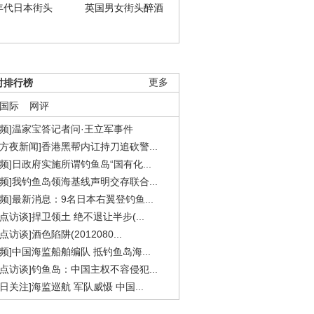
年代日本街头
英国男女街头醉酒
时排行榜
更多
国际
网评
视频]温家宝答记者问·王立军事件
东方夜新闻]香港黑帮内讧持刀追砍警...
视频]日政府实施所谓钓鱼岛“国有化...
视频]我钓鱼岛领海基线声明交存联合...
视频]最新消息：9名日本右翼登钓鱼...
焦点访谈]捍卫领土 绝不退让半步(...
点访谈]酒色陷阱(2012080...
视频]中国海监船舶编队 抵钓鱼岛海...
焦点访谈]钓鱼岛：中国主权不容侵犯...
今日关注]海监巡航 军队威慑 中国...