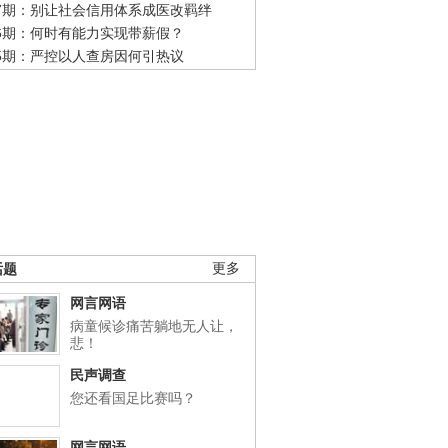
47期：别让社会信用体系成医改羁绊
46期：何时有能力实现带薪假？
45期：严控以人查房因何引热议
话题
更多
网言网语
病童候诊痛苦躺地无人让，
悲！
民声调查
您还看国足比赛吗？
网言网语