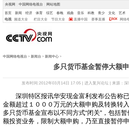
央视网
|
中国网络电视台
|
网站地图
首页
新闻
经济
体育
综艺
春晚
戏曲
音乐
科教
青少
文化
艺术
电视
频道大全
栏目大全
节目大全
直播中国
赛事直播
网络
中国网络电视台
>
新闻台
>
新闻中心
>
多只货币基金暂停大额
发布时间:2012年03月14日 17:05 |
进入复兴论坛
| 来源：深
深圳特区报讯华安现金富利发布公告称已
金额超过１０００万元的大额申购及转换转
多只货币基金宣布以不同方式“闭关”，包括
额投资业务，限制大额申购，乃至直接暂停