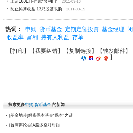
上证180ETF再惹“套利门”
2011-03-16
防止摊薄收益 13只股基限购
2011-03-15
热词：
申购
货币基金
定期定额投资
基金经理
闭
收益率
富利
持有人利益
存单
【
打印
】【
我要纠错
】【
复制链接
】【
转发邮件
】
】
搜索更多
申购
货币基金
的新闻
[基金地带]解密保本基金“保本”之谜
[首席辩论会]A股多空对对碰