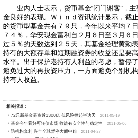
业内人士表示，货币基金“闭门谢客”，主
金良好的表现。Ｗｉｎｄ资讯统计显示，截
的货币型基金共有７９只，今年以来平均７
７４％，华安现金富利自２月６日至３月６
过５％的天数达到２５天，其基金经理黄勤
持有的大额存单和短期融资券的收益还是要
水平。出于保护老持有人利益的考虑，暂停
避免过大的再投资压力，一方面避免个别机
持有人收益。
相关报道：
72只新基金募资近1300亿 低风险撑起半边天
2011-05-19
基金今年看好可转债市场 收益有安全性与稳定性
2011-05-06
防机构套利 兴全全球暂停大额申购
2011-04-27