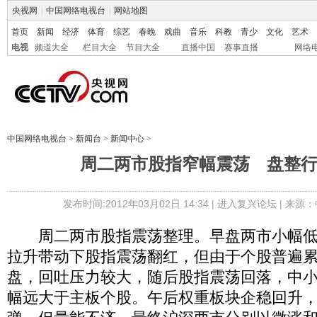
央视网
|
中国网络电视台
|
网站地图
首页
新闻
经济
体育
综艺
春晚
戏曲
音乐
科教
青少
文化
艺术
电视
频道大全
栏目大全
节目大全
直播中国
赛事直播
网络
中国网络电视台
>
新闻台
>
新闻中心
>
周二两市股指窄幅震荡 盘整
发布时间:2012年03月02日 14:34 |
进入复兴论坛
| 来源：
周二两市股指震荡整理。早盘两市小幅低
拉升带动下股指震荡翻红，但由于个股普遍
盘，回吐压力较大，随后股指震荡回落，中
幅远大于主板个股。午后权重板块企稳回升