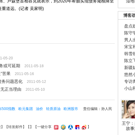
席、卢森堡首相容克就表示，到2020年希腊实现债务规模降至
湿地
重道远。(记者 吴家明)
博客
盘点
陈守
男人
宋宝
韩雪
1-05-20
陈立
务或可延期
2011-05-18
新疆
”苦果
2011-05-16
悠然
债务问题恶化
专访
2011-05-12
小山
:无正当理由
2011-05-10
500指数
欧元集团
油价
轻质原油
欧洲股市
责任编辑：孙人民
王宁：
接
】【
转发邮件
】【
】
【一键分享
】
故事