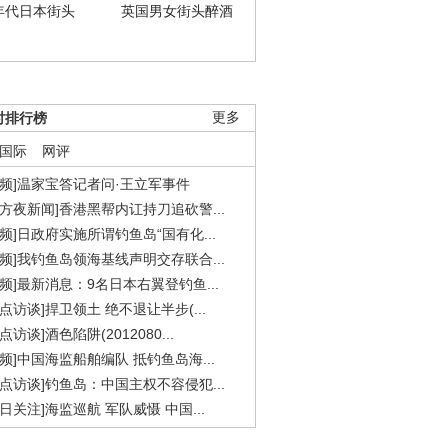
年代日本街头
英国男女街头醉酒
时排行榜
更多
国际
网评
视频]温家宝答记者问·王立军事件
东方夜新闻]香港黑帮内讧持刀追砍警...
视频]日政府实施所谓钓鱼岛“国有化...
视频]我钓鱼岛领海基线声明交存联合...
视频]最新消息：9名日本右翼登钓鱼...
焦点访谈]捍卫领土 绝不退让半步(...
点访谈]酒色陷阱(2012080...
视频]中国海监船舶编队 抵钓鱼岛海...
焦点访谈]钓鱼岛：中国主权不容侵犯...
今日关注]海监巡航 军队威慑 中国...