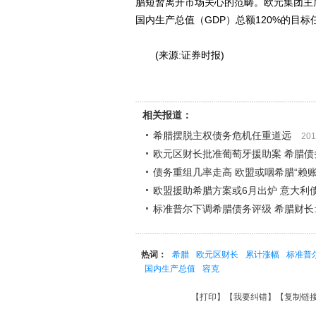
腊短暂离开市场关心的范畴。欧元集团主
国内生产总值（GDP）总额120%的目标任
(来源:证券时报)
相关报道：
希腊摆脱主权债务危机任重道远
201
欧元区财长批准葡萄牙援助案 希腊债
债务重组几率走高 欧盟或咽希腊“赖账
欧盟援助希腊方案或6月出炉 意大利
标准普尔下调希腊债务评级 希腊财长
热词：
希腊
欧元区财长
累计涨幅
标准普尔
国内生产总值
容克
【
打印
】【
我要纠错
】【
复制链