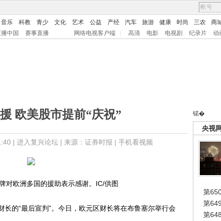
音乐
科教
青少
文化
艺术
公益
产经
汽车
旅游
健康
时尚
三农
商
直播中国
赛事直播
网络电视客户端
|
高清
电影
电视剧
纪录片
动
援 欧美股市提前“庆祝”
锘�
央视
40 |
进入复兴论坛
| 来源：证券时报 |
手机看视频
牌对欧洲多国的援助表示感谢。IC/供图
第65
第6
长的“最后宣判”。今日，欧元区财长将在布鲁塞尔举行会
第6
。