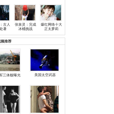
：古人
张泉灵：完成
爆红网络十大
处暑
冰桶挑战
正太萝莉
视频推荐
美国太空武器
军三体舰曝光