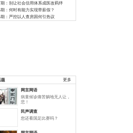
47期：别让社会信用体系成医改羁绊
46期：何时有能力实现带薪假？
45期：严控以人查房因何引热议
话题
更多
网言网语
病童候诊痛苦躺地无人让，
悲！
民声调查
您还看国足比赛吗？
网言网语