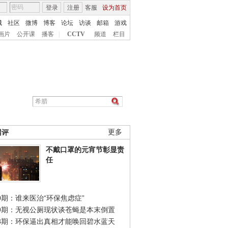
登录
注册
客服
设为首页
城
社区
微博
博客
论坛
访谈
邮箱
游戏
画片
公开课
播客
|
CCTV
频道
栏目
网评
更多
不戴口罩的元宵节彰显责
任
0期：谁来医治“环保焦虑症”
49期：无视公厕现状谈苍蝇是本末倒置
48期：环保逼出真相才能唤回碧水蓝天