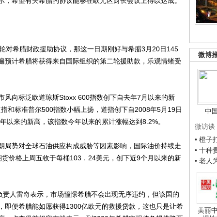
示，希望有关希腊的协议能够在欧元区财长会议上得以达成。
对希腊财政援助协议，那这一日期刚好与希腊3月20日145
微博
遍预计希腊将获得来自国际组织的第二轮援助款，乐观情绪受
标泛欧道琼斯Stoxx 600指数创下自去年7月以来的新
和标准普尔500指数小幅上扬，道指创下自2008年5月19日
中
3年以来的新高，该指数今年以来的累计涨幅达到8.2%。
微访谈
• 橙
局势对全球石油供应构成威胁等因素影响，国际油价持续走
• 十
货价格上周五收于每桶103．24美元，创下近9个月以来的新
• 老
研究部门负责人雷奇表示，市场憧憬希腊不会出现无序违约，但该国的
，即便希腊能如愿获得1300亿欧元的救援贷款，这也只是让希
美丽中