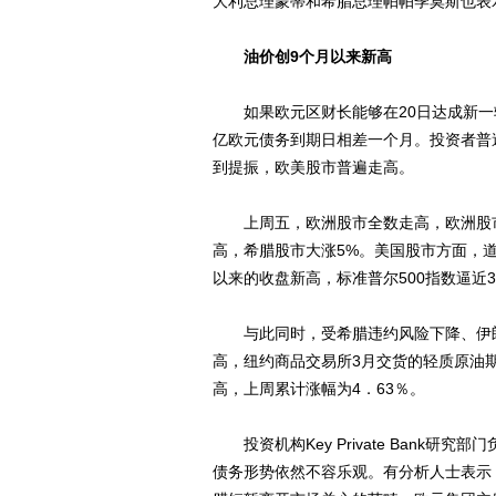
大利总理蒙蒂和希腊总理帕帕季莫斯也表
油价创9个月以来新高
如果欧元区财长能够在20日达成新一轮
亿欧元债务到期日相差一个月。投资者普
到提振，欧美股市普遍走高。
上周五，欧洲股市全数走高，欧洲股市风向
高，希腊股市大涨5%。美国股市方面，道指
以来的收盘新高，标准普尔500指数逼近
与此同时，受希腊违约风险下降、伊朗
高，纽约商品交易所3月交货的轻质原油期
高，上周累计涨幅为4．63％。
投资机构Key Private Bank
债务形势依然不容乐观。有分析人士表示