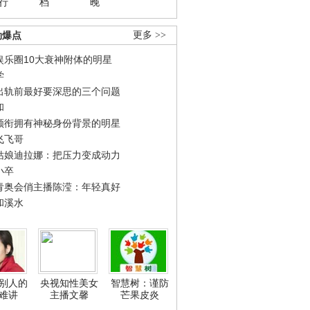
行
档
晚
劲爆点
更多 >>
娱乐圈10大衰神附体的明星
学
出轨前最好要深思的三个问题
和
领衔拥有神秘身份背景的明星
飞飞哥
姑娘迪拉娜：把压力变成动力
小卒
青奥会俏主播陈滢：年轻真好
和溪水
别人的
央视知性美女
智慧树：谨防
难讲
主播文馨
芒果皮炎