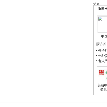
锘�
微博
中
微访谈
• 橙
• 十
• 老
美丽中
湿地