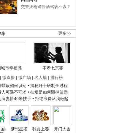
交警拔枪逼停酒驾该不该？
推荐
更多>>
国城市幸福感
不孝七宗罪
|
微直播
|
微广场
|
名人墙
|
排行榜
子打蜡该如何识别
• 揭秘歼十研制全过程
种贵人可遇不可求
• 抽烟是如何毁掉健康
人为病妻搭40米扶手
• 拒绝浪费从我做起
国·
梦想星搭
我要上春
开门大吉