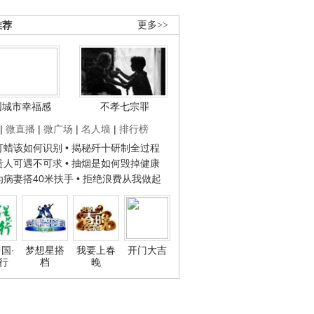
推荐
更多>>
国城市幸福感
不孝七宗罪
|
微直播
|
微广场
|
名人墙
|
排行榜
子打蜡该如何识别
• 揭秘歼十研制全过程
种贵人可遇不可求
• 抽烟是如何毁掉健康
人为病妻搭40米扶手
• 拒绝浪费从我做起
国·
梦想星搭
我要上春
开门大吉
行
档
晚