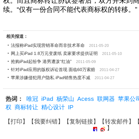
权。而且商标转让协议签署后，双方并未到
续。“仅有一份合同不能代表商标权的转移。”
相关报道：
法报称iPad实现营销革命而非技术革命
2011-05-20
网上买iPad 1.8万元变废纸 卖家要求提供证明
2011-05-10
抢购iPad起纷争 港男遭泼“红油”
2011-05-09
针对iPad应用的版权诉讼首现 面临60万索赔
2011-04-27
苹果涉嫌侵犯用户隐私 iPad销售热度不减
2011-04-27
热词：
唯冠
iPad
杨荣山
Acess
联网器
苹果公
权
商标转让
精心设计
IP
【
打印
】【
我要纠错
】【
复制链接
】【
转发邮件
】
】