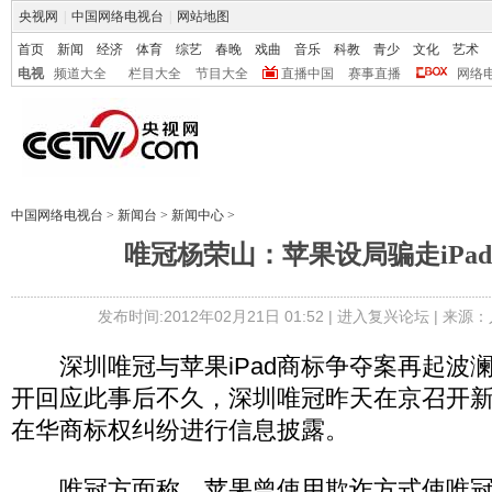
央视网
|
中国网络电视台
|
网站地图
首页
新闻
经济
体育
综艺
春晚
戏曲
音乐
科教
青少
文化
艺术
电视
频道大全
栏目大全
节目大全
直播中国
赛事直播
网络
中国网络电视台
>
新闻台
>
新闻中心
>
唯冠杨荣山：苹果设局骗走iPa
发布时间:2012年02月21日 01:52 |
进入复兴论坛
| 来源：
深圳唯冠与苹果iPad商标争夺案再起波
开回应此事后不久，深圳唯冠昨天在京召开新闻
在华商标权纠纷进行信息披露。
唯冠方面称，苹果曾使用欺诈方式使唯冠低