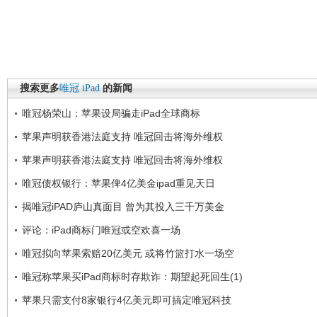
搜索更多
唯冠
iPad
的新闻
唯冠杨荣山：苹果设局骗走iPad全球商标
苹果声明获香港法庭支持 唯冠回击将海外维权
苹果声明获香港法庭支持 唯冠回击将海外维权
唯冠债权银行：苹果俾4亿美金ipad重见天日
揭唯冠iPAD庐山真面目 曾为其投入三千万美金
评论：iPad商标门唯冠或空欢喜一场
唯冠拟向苹果索赔20亿美元 或将竹篮打水一场空
唯冠称苹果买iPad商标时存欺诈：期望起死回生(1)
苹果只需支付8家银行4亿美元即可搞定唯冠科技