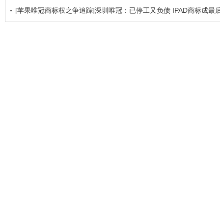
[苹果唯冠商标权之争追踪]深圳唯冠：已停工又负债 IPAD商标成最