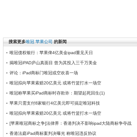
搜索更多
唯冠
苹果公司
的新闻
唯冠债权银行：苹果俾4亿美金ipad重见天日
揭唯冠iPAD庐山真面目 曾为其投入三千万美金
评论：iPad商标门唯冠或空欢喜一场
唯冠拟向苹果索赔20亿美元 或将竹篮打水一场空
唯冠称苹果买iPad商标时存欺诈：期望起死回生(1)
苹果只需支付8家银行4亿美元即可搞定唯冠科技
唯冠拟向苹果索赔20亿美元 或将竹篮打水一场空
[苹果唯冠商标之争]法律界：香港判决不影响ipad大陆商标争夺战
香港法庭iPad商标案判决曝光 称唯冠违反协议