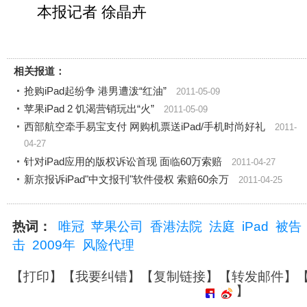
本报记者 徐晶卉
相关报道：
抢购iPad起纷争 港男遭泼“红油”
2011-05-09
苹果iPad 2 饥渴营销玩出“火”
2011-05-09
西部航空牵手易宝支付 网购机票送iPad/手机时尚好礼
2011-
04-27
针对iPad应用的版权诉讼首现 面临60万索赔
2011-04-27
新京报诉iPad"中文报刊"软件侵权 索赔60余万
2011-04-25
热词：
唯冠
苹果公司
香港法院
法庭
iPad
被告
击
2009年
风险代理
【
打印
】【
我要纠错
】【
复制链接
】【
转发邮件
】
】