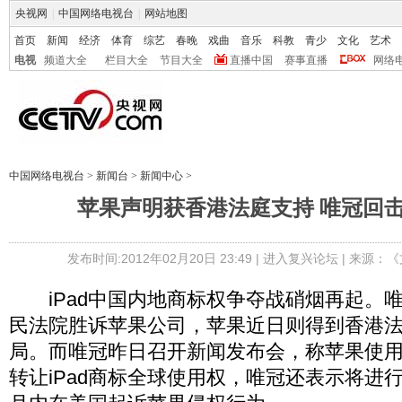
央视网
|
中国网络电视台
|
网站地图
首页
新闻
经济
体育
综艺
春晚
戏曲
音乐
科教
青少
文化
艺术
电视
频道大全
栏目大全
节目大全
直播中国
赛事直播
网络
中国网络电视台
>
新闻台
>
新闻中心
>
苹果声明获香港法庭支持 唯冠回
发布时间:2012年02月20日 23:49 |
进入复兴论坛
| 来源：《
iPad中国内地商标权争夺战硝烟再起。
民法院胜诉苹果公司，苹果近日则得到香港
局。而唯冠昨日召开新闻发布会，称苹果使
转让iPad商标全球使用权，唯冠还表示将进