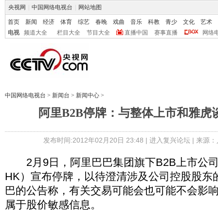
央视网
|
中国网络电视台
|
网站地图
首页
新闻
经济
体育
综艺
春晚
戏曲
音乐
科教
青少
文化
艺术
电视
频道大全
栏目大全
节目大全
直播中国
赛事直播
网络
中国网络电视台
>
新闻台
>
新闻中心
>
阿里B2B停牌：与整体上市和雅虎
发布时间:2012年02月20日 23:48 |
进入复兴论坛
| 来源：
2月9日，阿里巴巴集团旗下B2B上市公司
HK）宣布停牌，以待澄清涉及公司控股股东
巴的公告称，有关交易可能会也可能不会影
属于股价敏感信息。