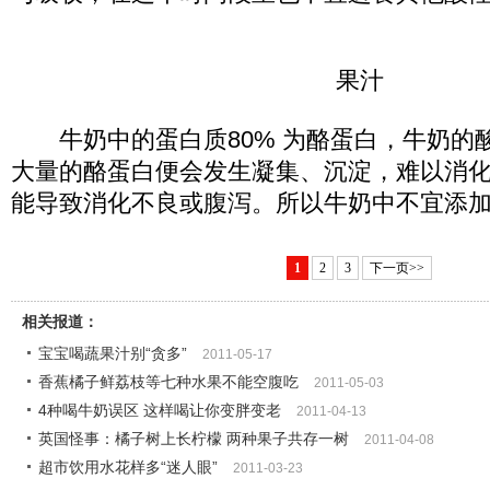
果汁
牛奶中的蛋白质80% 为酪蛋白，牛奶的酸
大量的酪蛋白便会发生凝集、沉淀，难以消
能导致消化不良或腹泻。所以牛奶中不宜添
1
2
3
下一页>>
相关报道：
宝宝喝蔬果汁别“贪多”
2011-05-17
香蕉橘子鲜荔枝等七种水果不能空腹吃
2011-05-03
4种喝牛奶误区 这样喝让你变胖变老
2011-04-13
英国怪事：橘子树上长柠檬 两种果子共存一树
2011-04-08
超市饮用水花样多“迷人眼”
2011-03-23