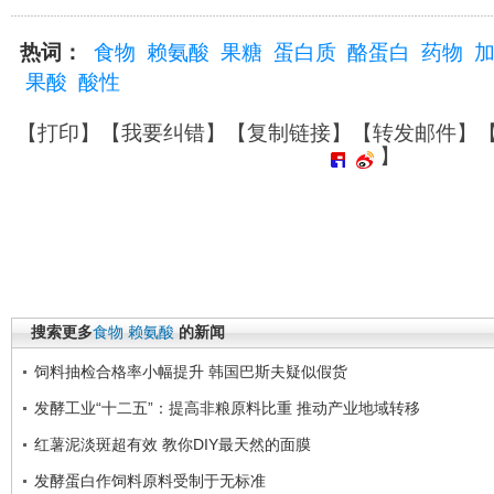
热词：
食物
赖氨酸
果糖
蛋白质
酪蛋白
药物
果酸
酸性
【
打印
】【
我要纠错
】【
复制链接
】【
转发邮件
】
】
搜索更多
食物
赖氨酸
的新闻
饲料抽检合格率小幅提升 韩国巴斯夫疑似假货
发酵工业“十二五”：提高非粮原料比重 推动产业地域转移
红薯泥淡斑超有效 教你DIY最天然的面膜
发酵蛋白作饲料原料受制于无标准