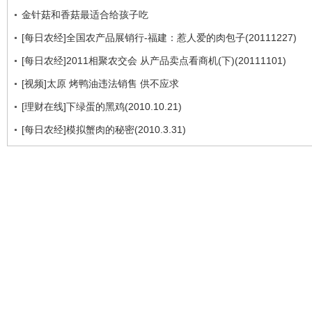
金针菇和香菇最适合给孩子吃
[每日农经]全国农产品展销行-福建：惹人爱的肉包子(20111227)
[每日农经]2011相聚农交会 从产品卖点看商机(下)(20111101)
[视频]太原 烤鸭油违法销售 供不应求
[理财在线]下绿蛋的黑鸡(2010.10.21)
[每日农经]模拟蟹肉的秘密(2010.3.31)