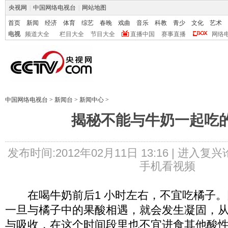
央视网
|
中国网络电视台
|
网站地图
首页
新闻
经济
体育
综艺
春晚
戏曲
音乐
科教
青少
文化
艺术
电视
频道大全
栏目大全
节目大全
直播中国
赛事直播
网络
中国网络电视台
>
新闻台
>
新闻中心
>
揭秘不能与牛奶一起吃
发布时间:2012年02月11日 13:16 |
进入复兴
手机看视频
在喝牛奶前后1 小时左右，不宜吃橘子。
一旦与橘子中的果酸相遇，就会发生凝固，
与吸收，在这个时间段里也不宜进食其他酸