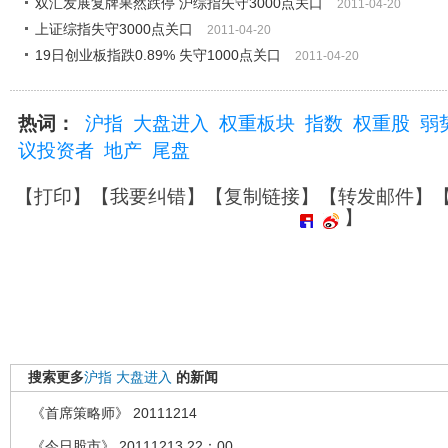
双汇发展复牌果然跌停 沪综指失守3000点关口
2011-04-20
上证综指失守3000点关口
2011-04-20
19日创业板指跌0.89% 失守1000点关口
2011-04-20
热词：
沪指
大盘进入
权重板块
指数
权重股
弱
议投资者
地产
尾盘
【
打印
】【
我要纠错
】【
复制链接
】【
转发邮件
】
】
搜索更多
沪指
大盘进入
的新闻
《首席策略师》 20111214
《今日股市》 20111213 22：00