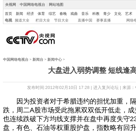
央视网
|
中国网络电视台
|
网站地图
首页
新闻
经济
体育
综艺
春晚
戏曲
音乐
科教
青少
文化
艺术
电视
频道大全
栏目大全
节目大全
直播中国
赛事直播
网络
中国网络电视台
>
新闻台
>
新闻中心
>
大盘进入弱势调整 短线逢
发布时间:2012年02月10日 17:28 |
进入复兴论坛
| 来源：
因为投资者对于希腊违约的担忧加重，隔
跌，周二A股市场受此拖累双双低开低走，成
也连续跌破下方均线支撑并在盘中再度失守23
盘，有色、石油等权重股护盘，指数略有回