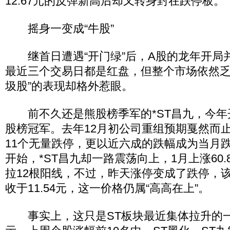
12.67元的反弹新高后却又转身封在跌停板。
摇身一变成“牛股”
继首日遭遇“开门绿”后，A股的龙年开局
最近三个交易日都是红盘，但整个市场依然乏
圾股”的表现却格外惹眼。
前不久还是熊股榜季军的*ST昌九，今年
股榜冠军。去年12月初公司重组预期戛然而
11个无量跌停，更以近六成的跌幅成为当月
开始，*ST昌九却一路震荡向上，1月上涨60
拉12根阳线，不过，昨天涨停变成了跌停，该股
收于11.54元，这一价格仍属“高高在上”。
事实上，这只是ST板块最近集体拉升的