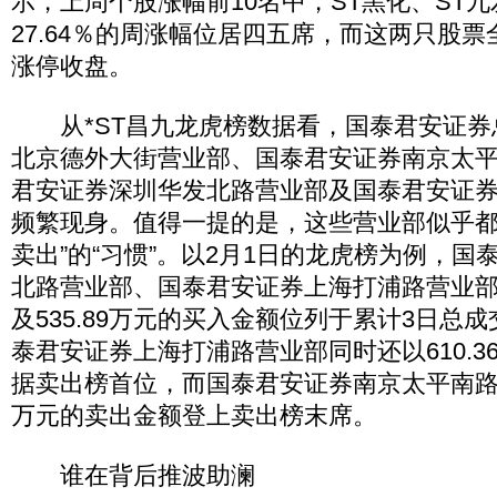
示，上周个股涨幅前10名中，ST黑化、ST九发
27.64％的周涨幅位居四五席，而这两只股票
涨停收盘。
从*ST昌九龙虎榜数据看，国泰君安证券
北京德外大街营业部、国泰君安证券南京太
君安证券深圳华发北路营业部及国泰君安证
频繁现身。值得一提的是，这些营业部似乎都
卖出”的“习惯”。以2月1日的龙虎榜为例，国
北路营业部、国泰君安证券上海打浦路营业部分别
及535.89万元的买入金额位列于累计3日总
泰君安证券上海打浦路营业部同时还以610.3
据卖出榜首位，而国泰君安证券南京太平南路营业
万元的卖出金额登上卖出榜末席。
谁在背后推波助澜