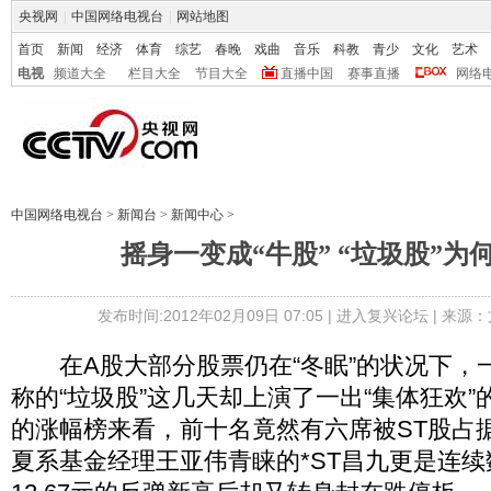
央视网
|
中国网络电视台
|
网站地图
首页
新闻
经济
体育
综艺
春晚
戏曲
音乐
科教
青少
文化
艺术
电视
频道大全
栏目大全
节目大全
直播中国
赛事直播
网络
中国网络电视台
>
新闻台
>
新闻中心
>
摇身一变成“牛股” “垃圾股”为
发布时间:2012年02月09日 07:05 |
进入复兴论坛
| 来源：
在A股大部分股票仍在“冬眠”的状况下，一
称的“垃圾股”这几天却上演了一出“集体狂欢
的涨幅榜来看，前十名竟然有六席被ST股占
夏系基金经理王亚伟青睐的*ST昌九更是连