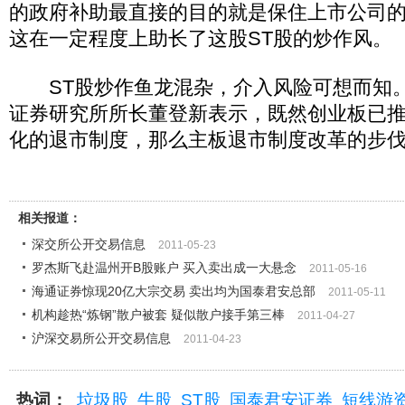
的政府补助最直接的目的就是保住上市公司的
这在一定程度上助长了这股ST股的炒作风。
ST股炒作鱼龙混杂，介入风险可想而知。
证券研究所所长董登新表示，既然创业板已
化的退市制度，那么主板退市制度改革的步
相关报道：
深交所公开交易信息
2011-05-23
罗杰斯飞赴温州开B股账户 买入卖出成一大悬念
2011-05-16
海通证券惊现20亿大宗交易 卖出均为国泰君安总部
2011-05-11
机构趁热“炼钢”散户被套 疑似散户接手第三棒
2011-04-27
沪深交易所公开交易信息
2011-04-23
热词：
垃圾股
牛股
ST股
国泰君安证券
短线游