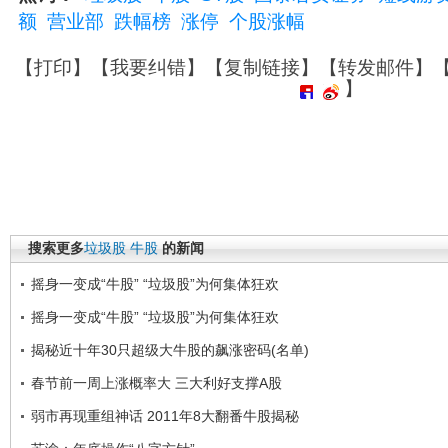
额
营业部
跌幅榜
涨停
个股涨幅
【
打印
】【
我要纠错
】【
复制链接
】【
转发邮件
】
】
搜索更多
垃圾股
牛股
的新闻
摇身一变成“牛股” “垃圾股”为何集体狂欢
摇身一变成“牛股” “垃圾股”为何集体狂欢
揭秘近十年30只超级大牛股的飙涨密码(名单)
春节前一周上涨概率大 三大利好支撑A股
弱市再现重组神话 2011年8大翻番牛股揭秘