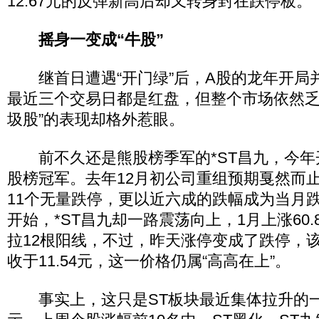
12.67元的反弹新高后却又转身封在跌停板。
摇身一变成“牛股”
继首日遭遇“开门绿”后，A股的龙年开局
最近三个交易日都是红盘，但整个市场依然乏
圾股”的表现却格外惹眼。
前不久还是熊股榜季军的*ST昌九，今年
股榜冠军。去年12月初公司重组预期戛然而
11个无量跌停，更以近六成的跌幅成为当月
开始，*ST昌九却一路震荡向上，1月上涨60
拉12根阳线，不过，昨天涨停变成了跌停，该股
收于11.54元，这一价格仍属“高高在上”。
事实上，这只是ST板块最近集体拉升的