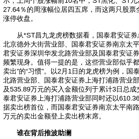
示，上周个股涨幅前10名中，ST黑化、ST九发
27.64％的周涨幅位居四五席，而这两只股票
涨停收盘。
从*ST昌九龙虎榜数据看，国泰君安证券
北京德外大街营业部、国泰君安证券南京太
君安证券深圳华发北路营业部及国泰君安证
频繁现身。值得一提的是，这些营业部似乎都
卖出”的“习惯”。以2月1日的龙虎榜为例，国
北路营业部、国泰君安证券上海打浦路营业部分别
及535.89万元的买入金额位列于累计3日总
泰君安证券上海打浦路营业部同时还以610.3
据卖出榜首位，而国泰君安证券南京太平南路营业
万元的卖出金额登上卖出榜末席。
谁在背后推波助澜