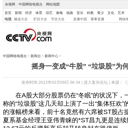
央视网
|
中国网络电视台
|
网站地图
首页
新闻
经济
体育
综艺
春晚
戏曲
音乐
科教
青少
文化
艺术
电视
频道大全
栏目大全
节目大全
直播中国
赛事直播
网络
中国网络电视台
>
新闻台
>
新闻中心
>
摇身一变成“牛股” “垃圾股”为
发布时间:2012年02月09日 06:34 |
进入复兴论坛
| 来源：《
在A股大部分股票仍在“冬眠”的状况下，一
称的“垃圾股”这几天却上演了一出“集体狂欢
的涨幅榜来看，前十名竟然有六席被ST股占
夏系基金经理王亚伟青睐的*ST昌九更是连