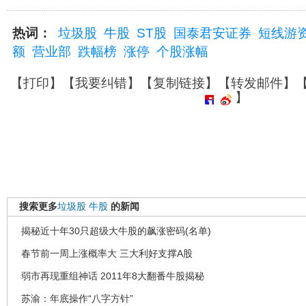
热词：
垃圾股
牛股
ST股
国泰君安证券
短线游
额
营业部
跌幅榜
涨停
个股涨幅
【
打印
】【
我要纠错
】【
复制链接
】【
转发邮件
】
】
搜索更多
垃圾股
牛股
的新闻
揭秘近十年30只超级大牛股的飙涨密码(名单)
春节前一周上涨概率大 三大利好支撑A股
弱市再现重组神话 2011年8大翻番牛股揭秘
苏渝：年底操作“八字方针”