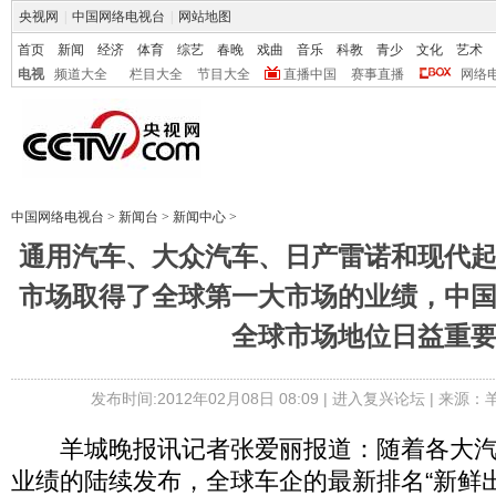
央视网
|
中国网络电视台
|
网站地图
首页
新闻
经济
体育
综艺
春晚
戏曲
音乐
科教
青少
文化
艺术
电视
频道大全
栏目大全
节目大全
直播中国
赛事直播
网络
中国网络电视台
>
新闻台
>
新闻中心
>
通用汽车、大众汽车、日产雷诺和现代
市场取得了全球第一大市场的业绩，中
全球市场地位日益重
发布时间:2012年02月08日 08:09 |
进入复兴论坛
| 来源：
羊城晚报讯记者张爱丽报道：随着各大汽车
业绩的陆续发布，全球车企的最新排名“新鲜