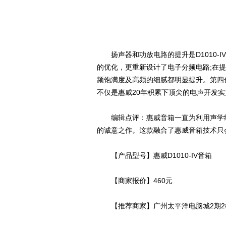
扬声器和功放电路的提升是D1010-I
的优化，更重新设计了电子分频电路;在提升
频饱满度及高频的细腻都明显提升。第四代
不仅是惠威20年积累下顶尖的电声开发
编辑点评：惠威音箱一直为利用声学结构
的诚意之作。这款融合了惠威音箱技术只
【产品型号】惠威D1010-IV音箱
【商家报价】460元
【推荐商家】广州太平洋电脑城2期2楼G