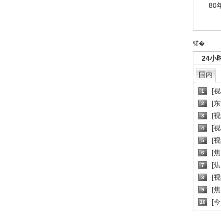
80
锘�
24小
国内
[
1
[
2
[
3
[
4
[
5
[
6
[焦
7
[
8
[
9
[
10