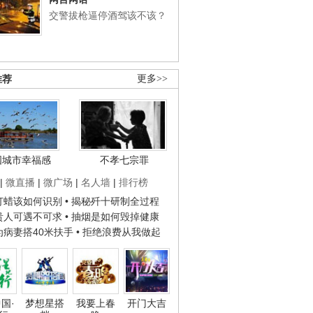
交警拔枪逼停酒驾该不该？
推荐
更多>>
国城市幸福感
不孝七宗罪
|
微直播
|
微广场
|
名人墙
|
排行榜
子打蜡该如何识别
• 揭秘歼十研制全过程
种贵人可遇不可求
• 抽烟是如何毁掉健康
人为病妻搭40米扶手
• 拒绝浪费从我做起
国·
梦想星搭
我要上春
开门大吉