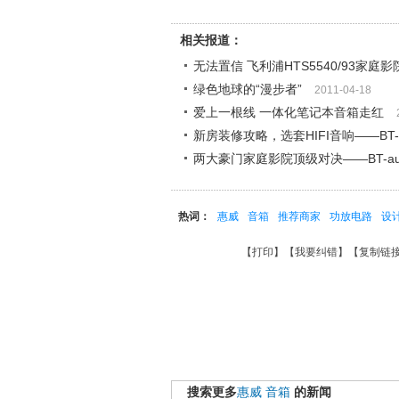
相关报道：
无法置信 飞利浦HTS5540/93家庭影
绿色地球的“漫步者”
2011-04-18
爱上一根线 一体化笔记本音箱走红
新房装修攻略，选套HIFI音响――BT-
两大豪门家庭影院顶级对决——BT-aud
热词：
惠威
音箱
推荐商家
功放电路
设
【
打印
】【
我要纠错
】【
复制链
搜索更多
惠威
音箱
的新闻