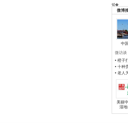
锘�
微博
中
微访谈
• 橙
• 十
• 老
美丽中
湿地