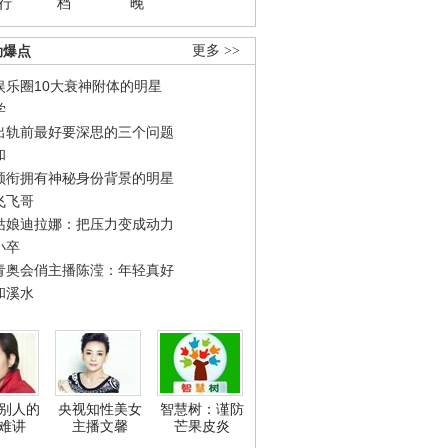
行
档
晚
劲爆点
更多 >>
娱乐圈10大衰神附体的明星
学
出轨前最好要深思的三个问题
和
领衔拥有神秘身份背景的明星
飞飞哥
姑娘迪拉娜：把压力变成动力
小卒
青奥会俏主播陈滢：年轻真好
和溪水
别人的
央视知性美女
智慧树：谨防
难讲
主播文馨
芒果皮炎