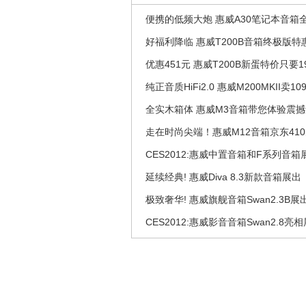
便携的低频大炮 惠威A30笔记本音箱
好福利降临 惠威T200B音箱终极版特
优惠451元 惠威T200B新蛋特价只要19
纯正音质HiFi2.0 惠威M200MKII卖109
全实木箱体 惠威M3音箱带您体验震
走在时尚尖端！惠威M12音箱京东41
CES2012:惠威中置音箱和F系列音箱
延续经典! 惠威Diva 8.3新款音箱展出
极致奢华! 惠威旗舰音箱Swan2.3B展
CES2012:惠威影音音箱Swan2.8亮