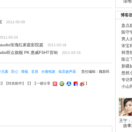
湿地
博客
院
2011-05-09
盘点
陈守
2011-03-24
男人
audio玫瑰红家庭影院篇
2011-03-18
宋宝
io听众旗舰 PK 惠威F5HT音响
韩雪
2011-03-16
陈立
新疆
计元素
匠心
障板
音质
分频电路
低音扬声器
责任编辑：魏新民
悠然
专访
接
】【
转发邮件
】【
】
【一键分享
】
小山
王宁：
故事