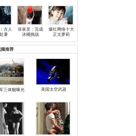
：古人
张泉灵：完成
爆红网络十大
处暑
冰桶挑战
正太萝莉
视频推荐
美国太空武器
军三体舰曝光