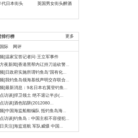
年代日本街头
英国男女街头醉酒
时排行榜
更多
国际
网评
视频]温家宝答记者问·王立军事件
东方夜新闻]香港黑帮内讧持刀追砍警...
视频]日政府实施所谓钓鱼岛“国有化...
视频]我钓鱼岛领海基线声明交存联合...
视频]最新消息：9名日本右翼登钓鱼...
焦点访谈]捍卫领土 绝不退让半步(...
点访谈]酒色陷阱(2012080...
视频]中国海监船舶编队 抵钓鱼岛海...
焦点访谈]钓鱼岛：中国主权不容侵犯...
今日关注]海监巡航 军队威慑 中国...