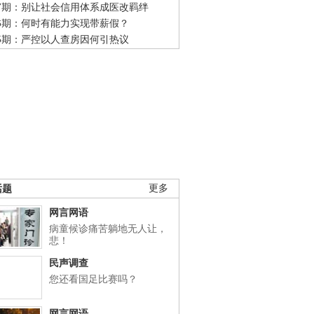
47期：别让社会信用体系成医改羁绊
46期：何时有能力实现带薪假？
45期：严控以人查房因何引热议
话题
更多
网言网语
病童候诊痛苦躺地无人让，
悲！
民声调查
您还看国足比赛吗？
网言网语