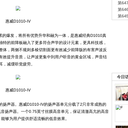
第6
第6
第6
惠威D1010-IV
积累的爆发，将所有优势升华和融为一体，是惠威经典D1010真
独特的前障板融入了更多符合声学的设计元素，更具科技感，
整体，两侧不规则多棱切割面更有效减少前障版的有害声波反
有效提升音质，让声波更集中到用户听音的黄金区域，声音结
耳，减缓听觉疲劳。
今日
惠威D1010-IV
器。惠威D1010-IV的扬声器单元分载了2只非常成熟的
4低音扬声器。一个0.75英寸丝膜高音单元，保证清澈高亢的高音
，能够为用户提供舒适流畅的低音效果。