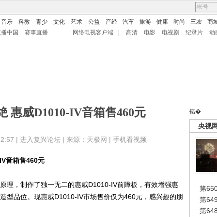
音乐
科教
青少
文化
艺术
公益
产经
汽车
旅游
健康
时尚
三农
商
直播中国
赛事直播
网络电视客户端
|
高清
电影
电视剧
纪录片
动
惠威D1010-IV音箱售460元
锘�
央视
:57 |
进入复兴论坛
| 来源：天极网 |
手机看视频
IV音箱售460元
原理，制作了独一无二的惠威D1010-IV前障板，有效增强惠
第65
的造型品位。现惠威D1010-IV市场售价仅为460元，感兴趣的朋
第6
第6