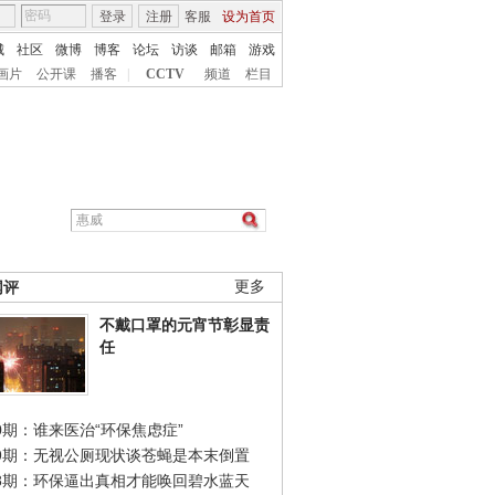
登录
注册
客服
设为首页
城
社区
微博
博客
论坛
访谈
邮箱
游戏
画片
公开课
播客
|
CCTV
频道
栏目
网评
更多
不戴口罩的元宵节彰显责
任
0期：谁来医治“环保焦虑症”
49期：无视公厕现状谈苍蝇是本末倒置
48期：环保逼出真相才能唤回碧水蓝天