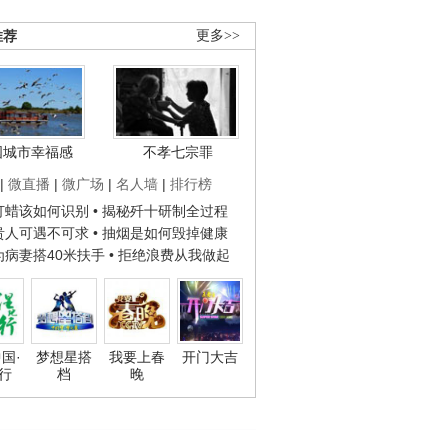
推荐
更多>>
国城市幸福感
不孝七宗罪
|
微直播
|
微广场
|
名人墙
|
排行榜
子打蜡该如何识别
• 揭秘歼十研制全过程
种贵人可遇不可求
• 抽烟是如何毁掉健康
人为病妻搭40米扶手
• 拒绝浪费从我做起
国·
梦想星搭
我要上春
开门大吉
行
档
晚