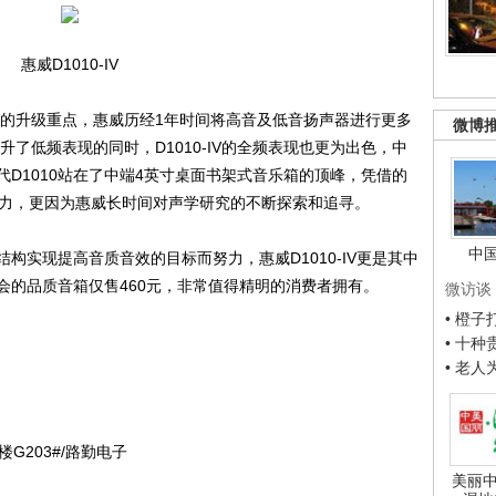
惠威D1010-IV
V的升级重点，惠威历经1年时间将高音及低音扬声器进行更多
微博
了低频表现的同时，D1010-IV的全频表现也更为出色，中
D1010站在了中端4英寸桌面书架式音乐箱的顶峰，凭借的
实力，更因为惠威长时间对声学研究的不断探索和追寻。
中
实现提高音质音效的目标而努力，惠威D1010-IV更是其中
会的品质音箱仅售460元，非常值得精明的消费者拥有。
微访谈
• 橙
• 十
• 老
203#/路勤电子
美丽中