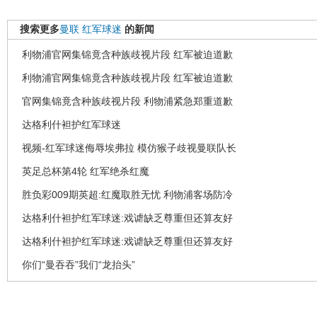
搜索更多
曼联
红军球迷
的新闻
利物浦官网集锦竟含种族歧视片段 红军被迫道歉
利物浦官网集锦竟含种族歧视片段 红军被迫道歉
官网集锦竟含种族歧视片段 利物浦紧急郑重道歉
达格利什袒护红军球迷
视频-红军球迷侮辱埃弗拉 模仿猴子歧视曼联队长
英足总杯第4轮 红军绝杀红魔
胜负彩009期英超:红魔取胜无忧 利物浦客场防冷
达格利什袒护红军球迷:戏谑缺乏尊重但还算友好
达格利什袒护红军球迷:戏谑缺乏尊重但还算友好
你们“曼吞吞”我们“龙抬头”