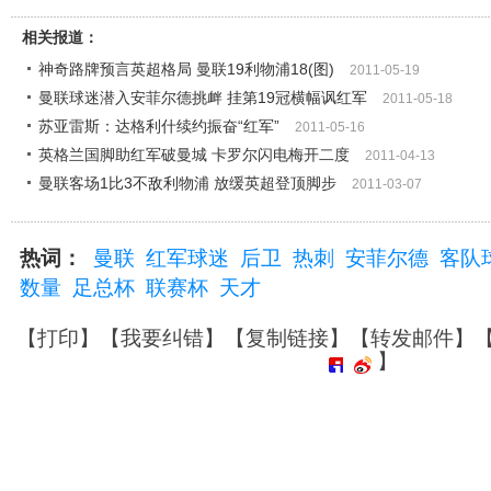
相关报道：
神奇路牌预言英超格局 曼联19利物浦18(图)
2011-05-19
曼联球迷潜入安菲尔德挑衅 挂第19冠横幅讽红军
2011-05-18
苏亚雷斯：达格利什续约振奋“红军”
2011-05-16
英格兰国脚助红军破曼城 卡罗尔闪电梅开二度
2011-04-13
曼联客场1比3不敌利物浦 放缓英超登顶脚步
2011-03-07
热词：
曼联
红军球迷
后卫
热刺
安菲尔德
客队
数量
足总杯
联赛杯
天才
【
打印
】【
我要纠错
】【
复制链接
】【
转发邮件
】
】