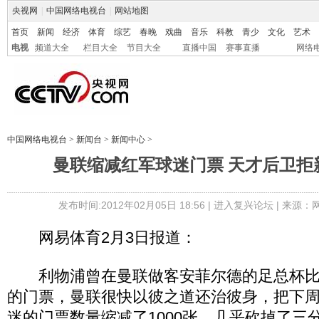
央视网
|
中国网络电视台
|
网站地图
首页
新闻
经济
体育
综艺
春晚
戏曲
音乐
科教
青少
文化
艺术
电视
频道大全
栏目大全
节目大全
直播中国
赛事直播
网络
中国网络电视台
>
新闻台
>
新闻中心
>
曼联缩减红军球迷门票 天才后卫拒
发布时间:2012年02月05日 18:56 |
进入复兴论坛
| 来源：
网易体育2月3日报道：
利物浦曾在曼联做客安菲尔德的足总杯比
的门票，曼联很快以彼之道还治彼身，把下
迷的门票数量缩减了1000张，几乎砍掉了三