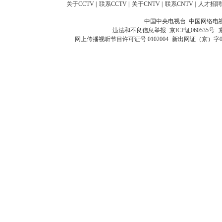
关于CCTV
|
联系CCTV
|
关于CNTV
|
联系CNTV
|
人才招聘
中国中央电视台 中国网络电
违法和不良信息举报
京ICP证060535号
网上传播视听节目许可证号 0102004
新出网证（京）字0