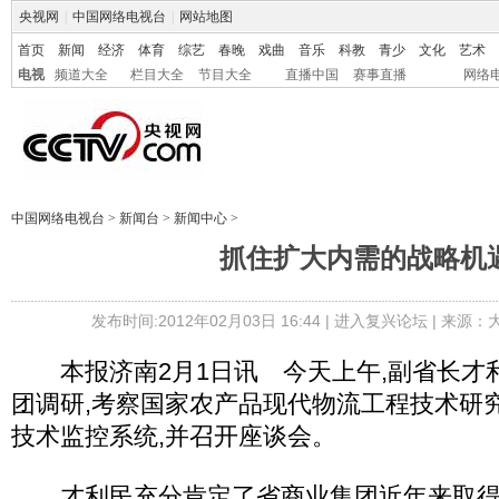
央视网
|
中国网络电视台
|
网站地图
首页
新闻
经济
体育
综艺
春晚
戏曲
音乐
科教
青少
文化
艺术
电视
频道大全
栏目大全
节目大全
直播中国
赛事直播
网络
中国网络电视台
>
新闻台
>
新闻中心
>
抓住扩大内需的战略机
发布时间:2012年02月03日 16:44 |
进入复兴论坛
| 来源：
本报济南2月1日讯 今天上午,副省长才
团调研,考察国家农产品现代物流工程技术研
技术监控系统,并召开座谈会。
才利民充分肯定了省商业集团近年来取得的