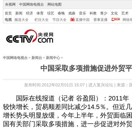
央视网
|
中国网络电视台
|
网站地图
首页
新闻
经济
体育
综艺
春晚
戏曲
音乐
科教
青少
文化
艺术
电视
频道大全
栏目大全
节目大全
直播中国
赛事直播
网络
中国网络电视台
>
新闻台
>
新闻中心
>
中国采取多项措施促进外贸
发布时间:2012年02月01日 15:07 |
进入复兴论坛
| 来源：
国际在线报道（记者 谷盈阳）：2011年
较快增长，贸易顺差同比减少14.5％。但近
增长势头明显放缓，今年上半年，外贸面临
国有关部门采取多项措施，进一步促进对外