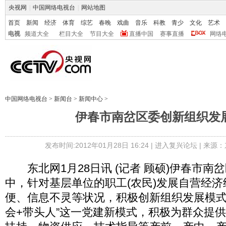
央视网
|
中国网络电视台
|
网站地图
首页
新闻
经济
体育
综艺
春晚
戏曲
音乐
科教
青少
文化
艺术
电视
频道大全
栏目大全
节目大全
直播中国
赛事直播
网络
中国网络电视台
>
新闻台
>
新闻中心
>
伊春市南岔区委创新组织发
发布时间:2012年01月28日 16:24 |
进入复兴论坛
| 来源：
东北网1月28日讯 (记者 顾硕)伊春市南岔
中，针对基层单位的职工(农民)发展自营经
便、信息不灵等状况，积极创新组织发展模式
会+带头人”这一党建新模式，积极为群众提