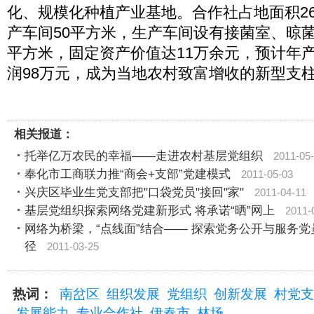
化、规模化种植产业基地。合作社占地面积26
产车间50平方米，生产车间设有接菌室、晾菌
平方米，固定资产价值达11万余元，预计年产
润98万元，成为当地农村致富增收的新型支
相关报道：
托举亿万农民的幸福——走进农村基层党组织
2011-05
奉化市工商联力推“商会+支部”党建模式
2011-05-03
兴庆区毕业生党支部把"口袋党员"接回"家"
2011-04-11
基层党组织探索网络党建新形式 将承诺“晒”网上
2011-
网络为桥梁，“点线面”结合―― 探索党务公开与服务党
径
2011-03-25
热词：
南岔区
组织发展
党组织
创新发展
村党支
发展能力
专业合作社
伊春市
林场