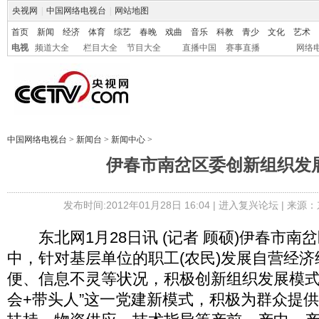
央视网
|
中国网络电视台
|
网站地图
首页
新闻
经济
体育
综艺
春晚
戏曲
音乐
科教
青少
文化
艺术
电视
频道大全
栏目大全
节目大全
直播中国
赛事直播
网络
中国网络电视台
>
新闻台
>
新闻中心
>
伊春市南岔区委创新组织发
发布时间:2012年01月28日 16:04 |
进入复兴论坛
| 来源：
东北网1月28日讯 (记者 顾硕)伊春市南岔
中，针对基层单位的职工(农民)发展自营经
便、信息不灵等状况，积极创新组织发展模式
会+带头人”这一党建新模式，积极为群众提