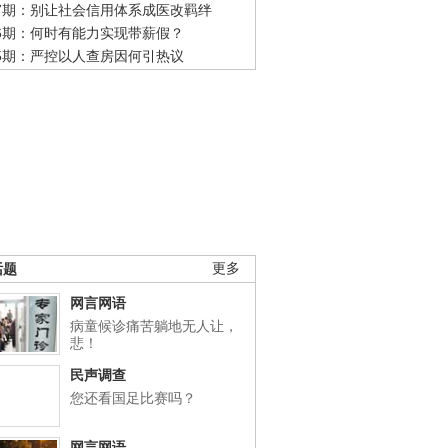
47期：别让社会信用体系成医改羁绊
46期：何时有能力实现带薪假？
45期：严控以人查房因何引热议
话题
更多
网言网语
病童候诊痛苦躺地无人让，
悲！
民声调查
您还看国足比赛吗？
网言网语