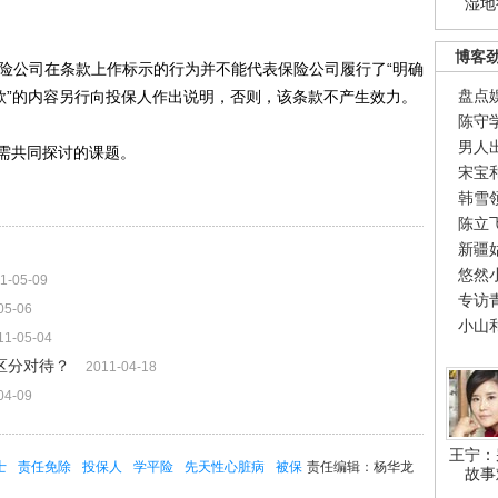
湿地
博客
公司在条款上作标示的行为并不能代表保险公司履行了“明确
盘点
款”的内容另行向投保人作出说明，否则，该条款不产生效力。
陈守
男人
需共同探讨的课题。
宋宝
韩雪
陈立
新疆
悠然
1-05-09
专访
05-06
小山
11-05-04
区分对待？
2011-04-18
04-09
王宁：
士
责任免除
投保人
学平险
先天性心脏病
被保
责任编辑：杨华龙
故事