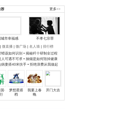
推荐
更多>>
国城市幸福感
不孝七宗罪
|
微直播
|
微广场
|
名人墙
|
排行榜
子打蜡该如何识别
• 揭秘歼十研制全过程
种贵人可遇不可求
• 抽烟是如何毁掉健康
人为病妻搭40米扶手
• 拒绝浪费从我做起
国·
梦想星搭
我要上春
开门大吉
行
档
晚