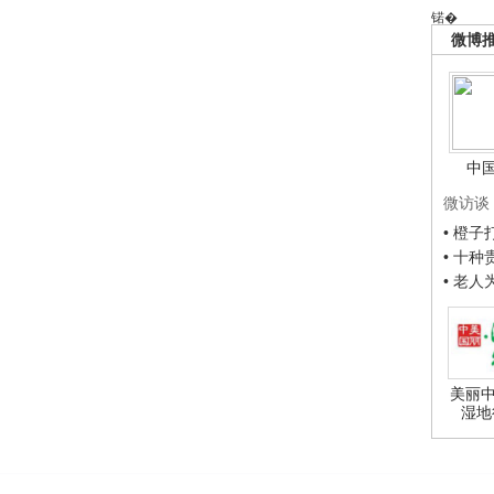
锘�
微博
中
微访谈
• 橙
• 十
• 老
美丽中
湿地