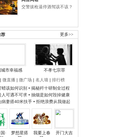
交警拔枪逼停酒驾该不该？
推荐
更多>>
国城市幸福感
不孝七宗罪
|
微直播
|
微广场
|
名人墙
|
排行榜
子打蜡该如何识别
• 揭秘歼十研制全过程
种贵人可遇不可求
• 抽烟是如何毁掉健康
人为病妻搭40米扶手
• 拒绝浪费从我做起
国·
梦想星搭
我要上春
开门大吉