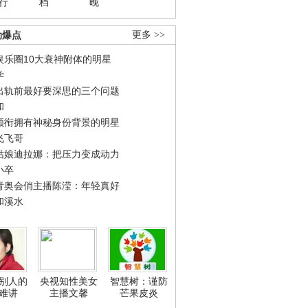
行
档
晚
劲爆点
更多 >>
娱乐圈10大衰神附体的明星
学
出轨前最好要深思的三个问题
和
领衔拥有神秘身份背景的明星
飞飞哥
姑娘迪拉娜：把压力变成动力
小卒
青奥会俏主播陈滢：年轻真好
和溪水
别人的
央视知性美女
智慧树：谨防
难讲
主播文馨
芒果皮炎