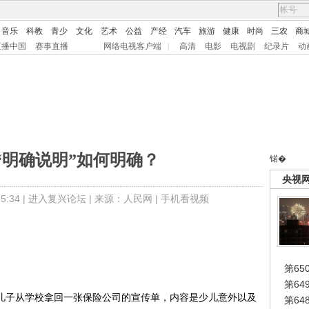
音乐
科教
青少
文化
艺术
公益
产经
汽车
旅游
健康
时尚
三农
商
直播中国
赛事直播
网络电视客户端
|
高清
电影
电视剧
纪录片
动
“明确说明”如何明确？
锘�
央视
:34 |
进入复兴论坛
| 来源：人民网 |
手机看视频
第65
第6
儿子从学校拿回一张保险公司的宣传单，内容是少儿意外以及
第6