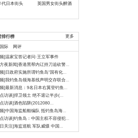
年代日本街头
英国男女街头醉酒
时排行榜
更多
国际
网评
视频]温家宝答记者问·王立军事件
东方夜新闻]香港黑帮内讧持刀追砍警...
视频]日政府实施所谓钓鱼岛“国有化...
视频]我钓鱼岛领海基线声明交存联合...
视频]最新消息：9名日本右翼登钓鱼...
焦点访谈]捍卫领土 绝不退让半步(...
点访谈]酒色陷阱(2012080...
视频]中国海监船舶编队 抵钓鱼岛海...
焦点访谈]钓鱼岛：中国主权不容侵犯...
今日关注]海监巡航 军队威慑 中国...