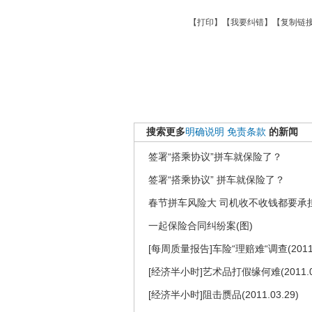
【
打印
】【
我要纠错
】【
复制链
搜索更多
明确说明
免责条款
的新闻
签署“搭乘协议”拼车就保险了？
签署“搭乘协议” 拼车就保险了？
春节拼车风险大 司机收不收钱都要承
一起保险合同纠纷案(图)
[每周质量报告]车险“理赔难“调查(20110
[经济半小时]艺术品打假缘何难(2011.04
[经济半小时]阻击赝品(2011.03.29)