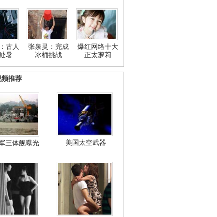
：古人
张泉灵：完成
爆红网络十大
处暑
冰桶挑战
正太萝莉
视频推荐
美国太空武器
军三体舰曝光