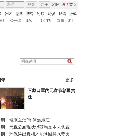
登录
注册
客服
设为首页
城
社区
微博
博客
论坛
访谈
邮箱
游戏
画片
公开课
播客
|
CCTV
频道
栏目
网评
更多
不戴口罩的元宵节彰显责
任
0期：谁来医治“环保焦虑症”
49期：无视公厕现状谈苍蝇是本末倒置
48期：环保逼出真相才能唤回碧水蓝天