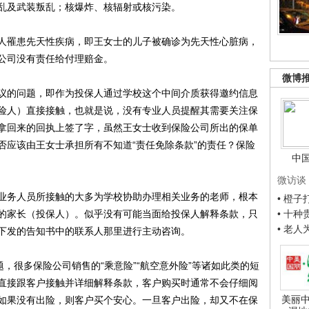
乱及武装叛乱；核爆炸、核辐射或核污染。
罹患先天性疾病，即王女士的儿子被确诊为先天性心脏病，
公司没有责任给付理赔金。
微博
的问题，即作为投保人通过学校这个中间介质获得邀约信息
险人）直接接触，也就是说，没有专业人员提醒其需要关注保
拿回来的回执上签了字，虽然王女士收到保险公司所出的保单
否应该由王女士承担所有不知道“责任免除条款”的责任？保险
中
微访谈
务人员所接触的大多为学校协助办理相关业务的老师，根本
• 橙
的家长（投保人）。似乎没有可能当面给投保人解释条款，只
• 十
• 老
下发的告知书中的联系人那里进行主动咨询。
很多保险公司销售的“乘意险”“航空意外险”等诸如此类的短
直接跟客户接触并详细解释条款，客户购买时通常不会仔细阅
美丽中
如果没有出险，则客户买个安心。一旦客户出险，却又不在保